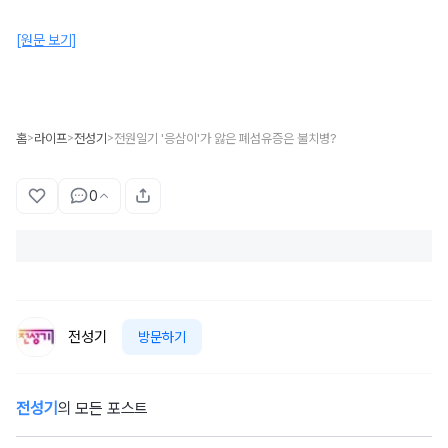
[원문 보기]
홈
라이프
전성기
전원일기 '응삼이'가 앓은 폐섬유증은 불치병?
>
>
>
0
전성기
방문하기
전성기
의 모든 포스트