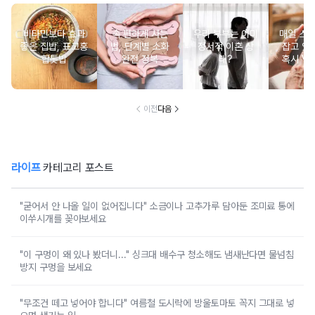
비타민보다 효과
속 편하게 사는
우리 부부는 이미
매일 스
좋은 집밥, 표고홍
법, 단계별 소화
정서적 이혼 상
잡고 있는
합톳밥
완전 정복
태?
혹시 VD
군
이전
다음
라이프
카테고리 포스트
"굳어서 안 나올 일이 없어집니다" 소금이나 고추가루 담아둔 조미료 통에
이쑤시개를 꽂아보세요
"이 구멍이 왜 있나 봤더니..." 싱크대 배수구 청소해도 냄새난다면 물넘침
방지 구멍을 보세요
"무조건 떼고 넣어야 합니다" 여름철 도시락에 방울토마토 꼭지 그대로 넣