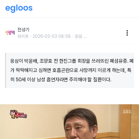
전원일기 '응삼이'가 앓은 폐섬유증은 불치병?
전성기
라이프
2026-03-03 08:58
읽음
...
응삼이 박윤배, 조양호 전 한진그룹 회장을 쓰러뜨린 폐섬유증. 폐
가 딱딱해지고 심하면 호흡곤란으로 사망까지 이르게 하는데, 특
히 50세 이상 남성 흡연자라면 주의해야 할 질환이다.