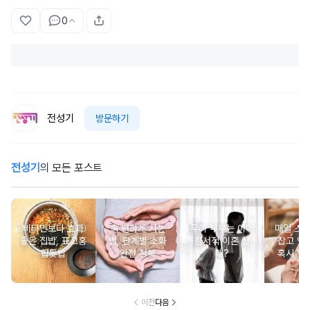
0
전성기
방문하기
전성기
의 모든 포스트
비타민보다 효과
속 편하게 사는
우리 부부는 이미
매일 스
좋은 집밥, 표고홍
법, 단계별 소화
정서적 이혼 상
잡고 있는
합톳밥
완전 정복
태?
혹시 VD
군
이전
다음