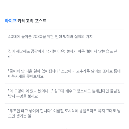
라이프
카테고리 포스트
40대에 돌아본 2030을 위한 인생 법칙과 실행의 가치
집이 깨끗해도 곰팡이가 생기는 이유: 놓치기 쉬운 '보이지 않는 습도 관
리'
"굳어서 안 나올 일이 없어집니다" 소금이나 고추가루 담아둔 조미료 통에
이쑤시개를 꽂아보세요
"이 구멍이 왜 있나 봤더니..." 싱크대 배수구 청소해도 냄새난다면 물넘침
방지 구멍을 보세요
"무조건 떼고 넣어야 합니다" 여름철 도시락에 방울토마토 꼭지 그대로 넣
으면 생기는 일