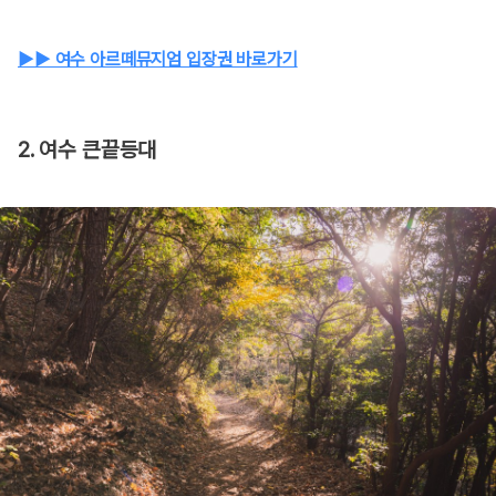
▶▶ 여수 아르떼뮤지엄 입장권 바로가기
2. 여수 큰끝등대