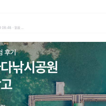
부터 나는 제주어부!
3 08:48
읽음
...