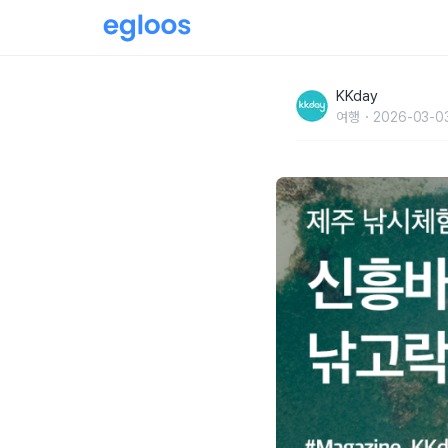
신흥바다낚시공원 낚고락고 :: 도시어부? 오늘
KKday
여행
2026-03-0