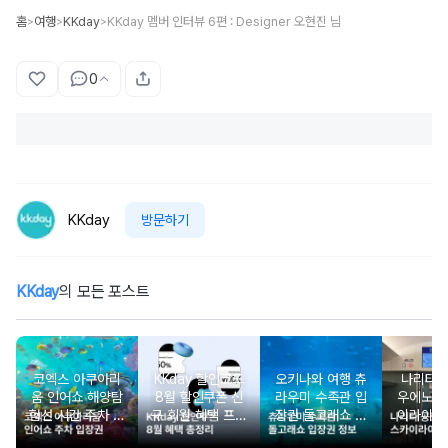
홈
여행
KKday
KKday 멤버 인터뷰 6편 : Designer 오현진 님
>
>
>
0
KKday
방문하기
KKday
의 모든 포스트
코엑스 아쿠아리
KKday 할인코드
오키나와 여행 츄
나리타
움 인어쇼 해양탐
8월 할인쿠폰 신
라우미 수족관 입
우에노 
험선 시간 주차 입
규 회원 혜택 프로
장권 돌고래쇼 예
이라이너
장권 할인
모션 할인 모음
약
약 시간