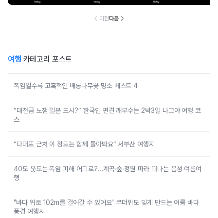
이전
다음
여행
카테고리 포스트
폭염일수록 고혹적인 배롱나무꽃 명소 베스트 4
“대전급 노잼 일본 도시?” 한국인 편견 깨부수는 2박3일 나고야 여행 코
스
“다대포 근처 이 정도는 함께 돌아봐요” 서부산 여행지
40도 웃도는 폭염 피해 어디로?…계곡·숲·정원 따라 떠나는 음성 여름여
행
"바다 위로 102m를 걸어갈 수 있어요" 무더위도 잊게 만드는 여름 바다
풍경 여행지