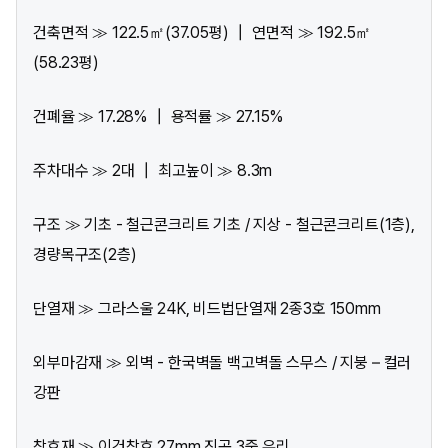
건축면적 ≫ 122.5㎡(37.05평) ┃ 연면적 ≫ 192.5㎡
(58.23평)
건폐율 ≫ 17.28% ┃ 용적률 ≫ 27.15%
주차대수 ≫ 2대 ┃ 최고높이 ≫ 8.3m
구조 ≫ 기초 - 철근콘크리트 기초 / 지상 - 철근콘크리트(1층),
경량목구조(2층)
단열재 ≫ 그라스울 24K, 비드법단열재 2종3호 150mm
외부마감재 ≫ 외벽 - 한국벽돌 백고벽돌 스무스 / 지붕 – 컬러
강판
창호재 ≫ 이건창호 27mm 진공 3중 유리