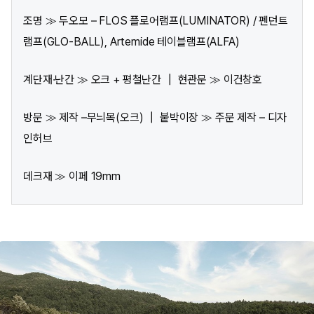
조명 ≫ 두오모 – FLOS 플로어램프(LUMINATOR) / 펜던트
램프(GLO-BALL), Artemide 테이블램프(ALFA)
계단재·난간 ≫ 오크 + 평철난간 ┃ 현관문 ≫ 이건창호
방문 ≫ 제작 –무늬목(오크) ┃ 붙박이장 ≫ 주문 제작 – 디자
인허브
데크재 ≫ 이페 19mm