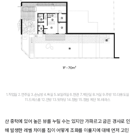
1.작업실 2.연주실 3.손님방 4.욕실 5.보일러실 6.현관 7.계단실 8.거실 9.주방 10.다용도실
11.드레스룸 12.안방 13.뒷마당 14.정원 15.정원 계단 16.테라스
산 중턱에 있어 높은 뷰를 누릴 수는 있지만 가파르고 굽은 경사로 인
해 발생한 레벨 차이를 집이 어떻게 조화를 이룰지에 대해 먼저 고민