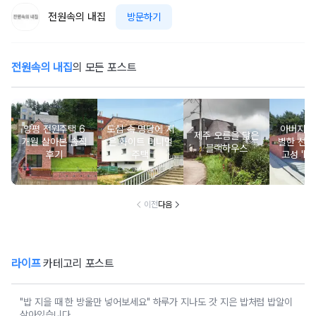
전원속의 내집
방문하기
전원속의 내집
의 모든 포스트
양평 전원주택 6
도심 속 명당에 지
아버지를
제주 오름을 닮은
개월 살아본 솔직
은 화이트 미니멀
별한 선물
블랙하우스
후기
주택
고성 'Mi
m Roof
이전
다음
라이프
카테고리 포스트
"밥 지을 때 한 방울만 넣어보세요" 하루가 지나도 갓 지은 밥처럼 밥알이
살아있습니다