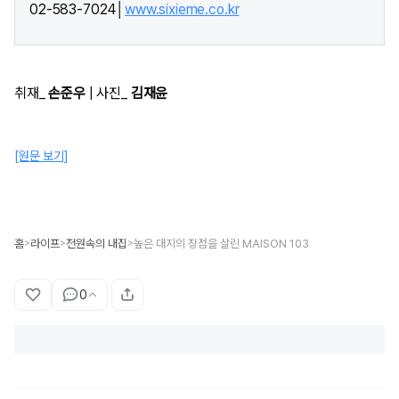
02-583-7024│
www.sixieme.co.kr
취재_
손준우
| 사진_
김재윤
[원문 보기]
홈
라이프
전원속의 내집
높은 대지의 장점을 살린 MAISON 103
>
>
>
0