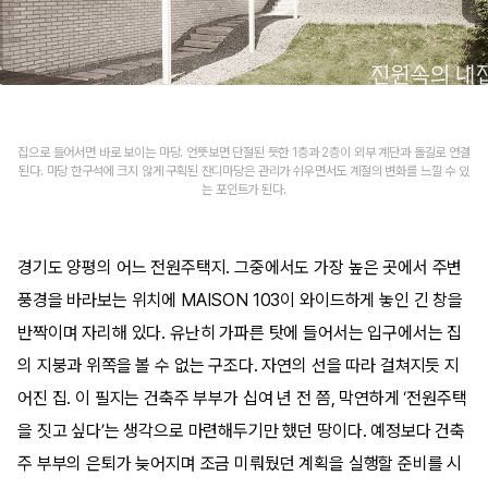
집으로 들어서면 바로 보이는 마당. 언뜻보면 단절된 듯한 1층과 2층이 외부 계단과 돌길로 연결
된다. 마당 한구석에 크지 않게 구획된 잔디마당은 관리가 쉬우면서도 계절의 변화를 느낄 수 있
는 포인트가 된다.
경기도 양평의 어느 전원주택지. 그중에서도 가장 높은 곳에서 주변
풍경을 바라보는 위치에 MAISON 103이 와이드하게 놓인 긴 창을
반짝이며 자리해 있다. 유난히 가파른 탓에 들어서는 입구에서는 집
의 지붕과 위쪽을 볼 수 없는 구조다. 자연의 선을 따라 걸쳐지듯 지
어진 집. 이 필지는 건축주 부부가 십여 년 전 쯤, 막연하게 ‘전원주택
을 짓고 싶다’는 생각으로 마련해두기만 했던 땅이다. 예정보다 건축
주 부부의 은퇴가 늦어지며 조금 미뤄뒀던 계획을 실행할 준비를 시