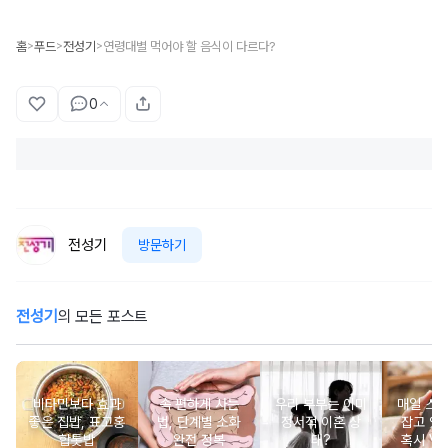
홈
푸드
전성기
연령대별 먹어야 할 음식이 다르다?
>
>
>
0
전성기
방문하기
전성기
의 모든 포스트
비타민보다 효과
속 편하게 사는
우리 부부는 이미
매일 스
좋은 집밥, 표고홍
법, 단계별 소화
정서적 이혼 상
잡고 있는
합톳밥
완전 정복
태?
혹시 VD