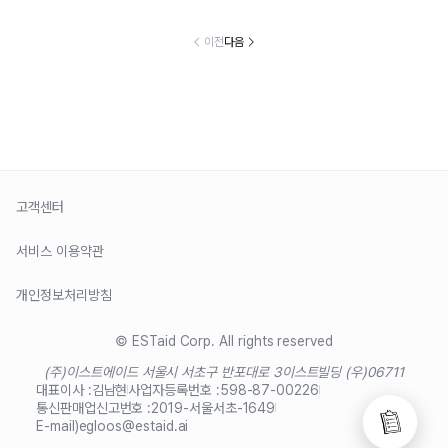
이전
다음
고객센터
서비스 이용약관
개인정보처리방침
© ESTaid Corp. All rights reserved
(주)이스트에이드 서울시 서초구 반포대로 3
이스트빌딩 (우)06711
대표이사 :
김남현
사업자등록번호 :
598-87-00226
통신판매업신고번호 :
2019-서울서초-1649
E-mail)
egloos@estaid.ai