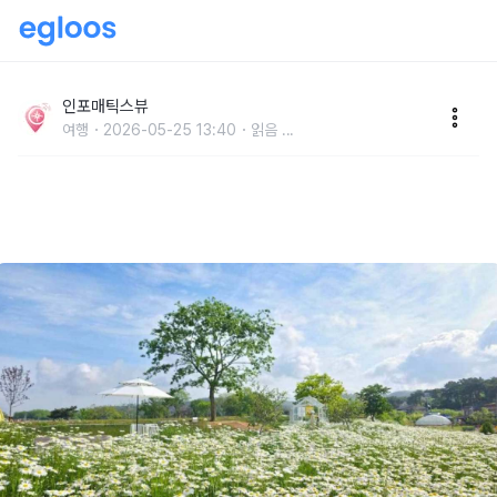
“3,000평 데이지, 수국, 버베나, 그라스, 바다, 노을 다
봅니다” 최고의 꽃구경 홍성 카페
인포매틱스뷰
여행
2026-05-25 13:40
읽음
...