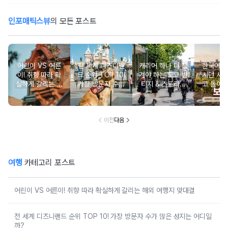
인포매틱스뷰
의 모든 포스트
어린이 VS 어른
전 세계 디즈니랜
캐리어 하나 더 챙
한국에서
이! 취향 따라 확
드 순위 TOP 10!
겨야 하는 도쿄 빈
시던 사
실하게 갈리는 해
가장 방문자 수가
티지 & 스트리트
고 돌아
외 여행지 맞대결
많은 성지는 어디
쇼핑 스폿
와인 도
일까?
이전
다음
여행
카테고리 포스트
어린이 VS 어른이! 취향 따라 확실하게 갈리는 해외 여행지 맞대결
전 세계 디즈니랜드 순위 TOP 10! 가장 방문자 수가 많은 성지는 어디일
까?