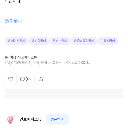
드립니다.
[원문 보기]
#
데이지카페
#
바다카페
#
비츠카페
#
충남홍성카페
#
홍성카페
홈
여행
인포매틱스뷰
>
>
“3,000평 데이지, 수국, 버베나, 그라스, 바다, 노을 다봅니다” 최고의 꽃구경 홍성 카페
>
0
인포매틱스뷰
방문하기