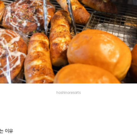
hoshinoresorts
는 이유