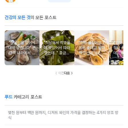
건강의 모든 것
의 모든 포스트
"한국인들 있어서
"식당에서 먹었을
"진짜 몰랐어요.."
"입맛 없
대박 났습니다" 관
때 맛있어서 따라
몸에 좋다고 말려
하나 싸
광객 나라에서 남
했는데.." 중금속
먹었는데 독소를
데.." 북
녀노소 보양식처
싹 다 빠질 줄 몰
먹고 있었던 의외
외로 안 
럼 먹는 음식
랐어요
의 음식
건
이전
다음
푸드
카테고리 포스트
몇천 원부터 백만 원까지, 디저트 와인의 가격을 결정하는 4가지 양조 방
식