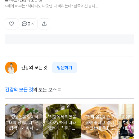
홈
푸드
건강의 모든 것
>
>
해외 어부는 "하나라도 나오면 다 버리는데" 한국에선 남녀노소 사랑하는 음식
>
0
건강의 모든 것
방문하기
건강의 모든 것
의 모든 포스트
"한국인들 있어서
"식당에서 먹었을
"진짜 몰랐어요.."
"입맛 없
대박 났습니다" 관
때 맛있어서 따라
몸에 좋다고 말려
하나 싸
광객 나라에서 남
했는데.." 중금속
먹었는데 독소를
데.." 북
녀노소 보양식처
싹 다 빠질 줄 몰
먹고 있었던 의외
외로 안 