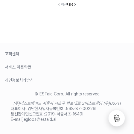
이전
다음
고객센터
서비스 이용약관
개인정보처리방침
© ESTaid Corp. All rights reserved
(주)이스트에이드 서울시 서초구 반포대로 3
이스트빌딩 (우)06711
대표이사 :
김남현
사업자등록번호 :
598-87-00226
통신판매업신고번호 :
2019-서울서초-1649
E-mail)
egloos@estaid.ai