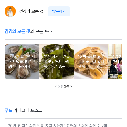
건강의 모든 것
방문하기
건강의 모든 것
의 모든 포스트
"한국인들 있어서
"식당에서 먹었을
"진짜 몰랐어요.."
"입맛 없
대박 났습니다" 관
때 맛있어서 따라
몸에 좋다고 말려
하나 싸
광객 나라에서 남
했는데.." 중금속
먹었는데 독소를
데.." 북
녀노소 보양식처
싹 다 빠질 줄 몰
먹고 있었던 의외
외로 안 
럼 먹는 음식
랐어요
의 음식
건
이전
다음
푸드
카테고리 포스트
20년 뒤 마실 와인을 왜 지금 사는가? 강헌의 스페인 와인 야부리