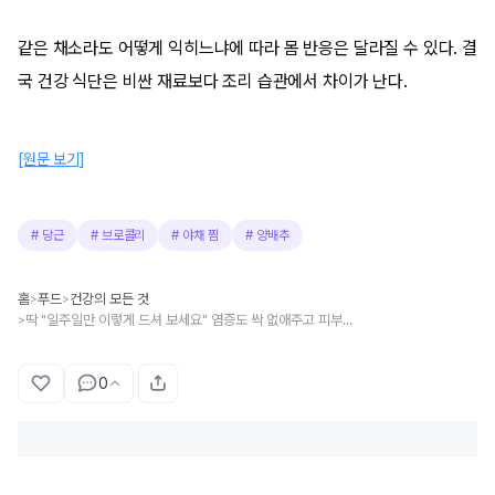
같은 채소라도 어떻게 익히느냐에 따라 몸 반응은 달라질 수 있다. 결
국 건강 식단은 비싼 재료보다 조리 습관에서 차이가 난다.
[원문 보기]
#
당근
#
브로콜리
#
야채 찜
#
양배추
홈
푸드
건강의 모든 것
>
>
딱 "일주일만 이렇게 드셔 보세요" 염증도 싹 없애주고 피부마저 회춘 시키는 음식
>
0