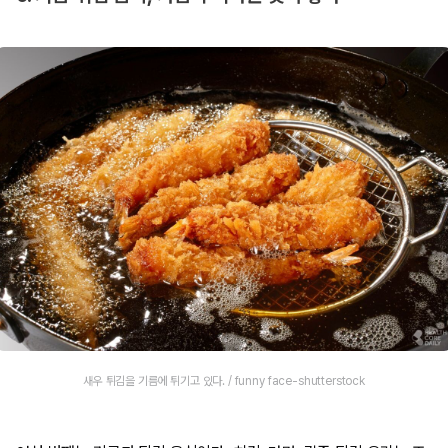
새우 튀김을 기름에 튀기고 있다. / funny face-shutterstock