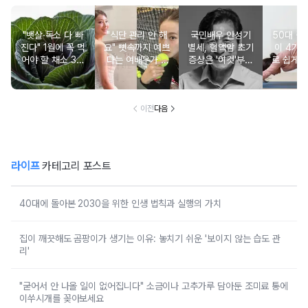
"뱃살·독소 다 빠
"식단 관리 안 해
국민배우 안성기
50대 
진다" 1월에 꼭 먹
요" 뼛속까지 예쁘
별세, 혈액암 초기
이 4가지
어야 할 채소 3위
다는 여배우가 4
증상은 '이것'부터
로 쉽게 
당근, 2위 비트, 1
년째 유지 중인 운
시작됩니다
세
위는?
동법
이전
다음
라이프
카테고리 포스트
40대에 돌아본 2030을 위한 인생 법칙과 실행의 가치
집이 깨끗해도 곰팡이가 생기는 이유: 놓치기 쉬운 '보이지 않는 습도 관
리'
"굳어서 안 나올 일이 없어집니다" 소금이나 고추가루 담아둔 조미료 통에
이쑤시개를 꽂아보세요