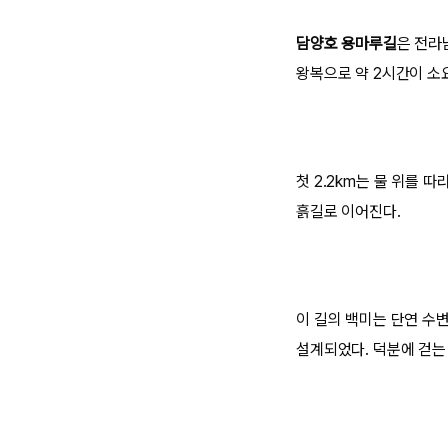
담양호 용마루길
은 전라
왕복으로 약 2시간이 소
첫 2.2km는 물 위를 
흙길로 이어진다.
이 길의 백미는 단연 수
설계되었다. 덕분에 걷는