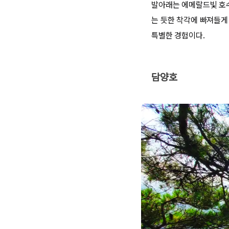
발아래는 에메랄드빛 호
는 듯한 착각에 빠져들게
특별한 경험이다.
담양호