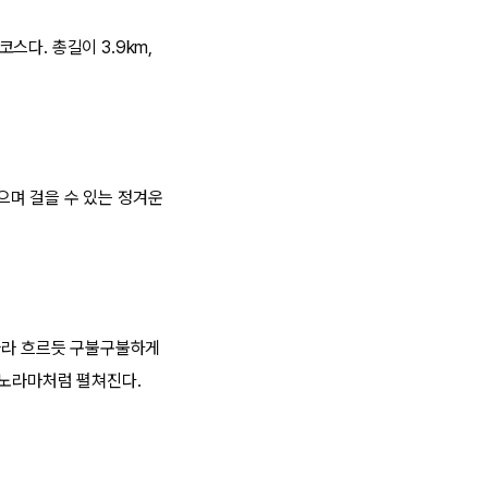
스다. 총길이 3.9km,
맡으며 걸을 수 있는 정겨운
 따라 흐르듯 구불구불하게
파노라마처럼 펼쳐진다.