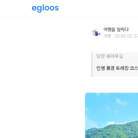
"3.9km가 이렇게 짧게 느껴질 줄이야"… 호
여행을 말하다
소
여행
2026-02-27
담양 용마루길
인생 풍경 트레킹 코스