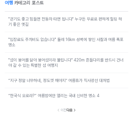
여행
카테고리 포스트
"걷기도 좋고 힘들면 전동차 타면 됩니다" 누구든 무료로 편하게 힐링 하
기 좋은 옛길
"입장료도 주차비도 없습니다" 둘레 16km 성벽에 쌓인 사찰과 여름 폭포
명소
"섬이 붕어를 닮아 붕어섬이라 불립니다" 420m 흔들다리를 반드시 건너
야 갈 수 있는 특별한 섬 여행지
“지구 정말 너무하네, 정도껏 해야지” 여름휴가 직사광선 대처법
“한국식 오로라?” 여름밤에만 열리는 국내 신비한 명소 4
이전
다음