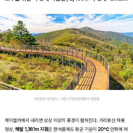
가리왕산 데크로드 / 사진=ⓒ한국관광공사 홍정표
케이블카에서 내리면 상상 이상의 풍경이 펼쳐진다. 가리왕산 하봉
정상,
해발 1,381m 지점
은 한여름에도 평균 기온이
20℃
안팎에 머