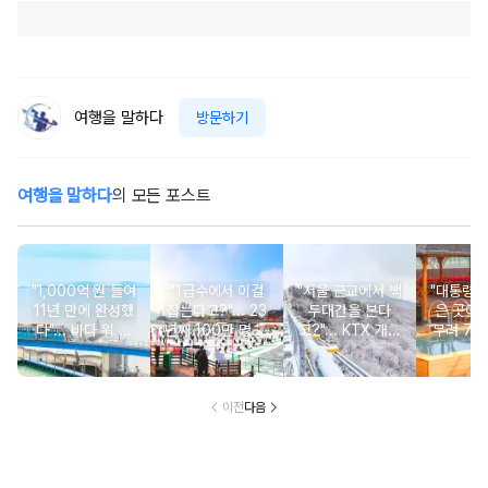
여행을 말하다
방문하기
여행을 말하다
의 모든 포스트
"1,000억 원 들여
"1급수에서 이걸
"서울 근교에서 백
"대통령이
11년 만에 완성했
잡는다고?"... 23
두대간을 본다
은 곳이라고
다"... 바다 위 달
년째 100만 명 이
고?"... KTX 개통
무려 7천
리는 6.1km 모노
상 몰리는 겨울 축
1시간대로 가는 설
의 동양 
레일
제
경 명소
온
이전
다음