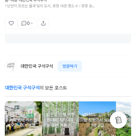
홈
여행
대한민국 구석구석
낭만이 흐르는 불과 빛의 도시, 포항 야경 명소 4 :: 포항 송도해수욕장, 포항운하, 영일대 장미원, 구룡포 일본인 가옥거리
>
0
대한민국 구석구석
방문하기
대한민국 구석구석
의 모든 포스트
BETTER里ㅣ봉
강원도 인제 여행
‘천천히, 깊이’ 담
묵호, 걸
화와 안동에서 즐
원대리 자작나무
양 창평에서 보낸
기는 항
기는 미식여행
숲 주변 가볼만한
1박 2일
여
곳 추천 :: 인제 자