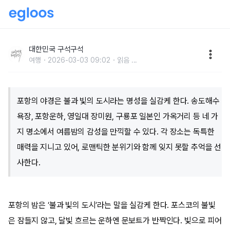
낭만이 흐르는 불과 빛의 도시, 포항 야경 명소 4 :: 포항
송도해수욕장, 포항운하, 영일대 장미원, 구룡포 일본인
대한민국 구석구석
여행
2026-03-03 09:02
읽음
...
가옥거리
포항의 야경은 불과 빛의 도시라는 명성을 실감케 한다. 송도해수
욕장, 포항운하, 영일대 장미원, 구룡포 일본인 가옥거리 등 네 가
지 명소에서 여름밤의 감성을 만끽할 수 있다. 각 장소는 독특한
매력을 지니고 있어, 로맨틱한 분위기와 함께 잊지 못할 추억을 선
사한다.
포항의 밤은 ‘불과 빛의 도시’라는 말을 실감케 한다. 포스코의 불빛
은 잠들지 않고, 달빛 흐르는 운하엔 문보트가 반짝인다. 빛으로 피어