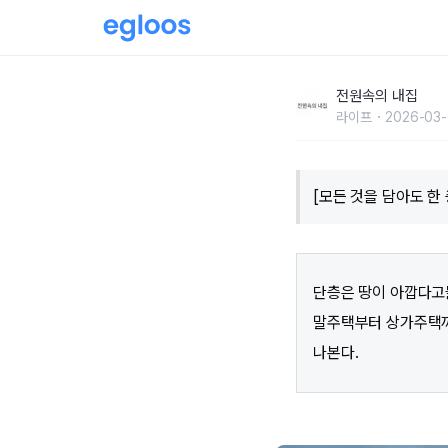
풍성한 빛이 만드는 온화하고 따뜻한 집
전원속의 내집
라이프
2026-03-
[모든 것을 담아도 
단층은 땅이 아깝다고들
말주택부터 상가주택까
나본다.​