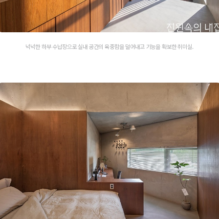
넉넉한 하부 수납장으로 실내 공간의 육중함을 덜어내고 기능을 확보한 취미실.