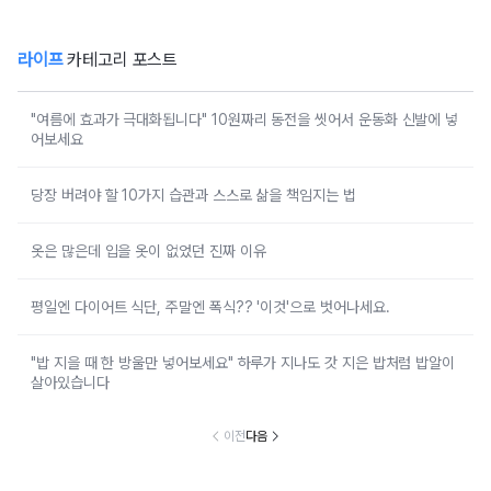
라이프
카테고리 포스트
"여름에 효과가 극대화됩니다" 10원짜리 동전을 씻어서 운동화 신발에 넣
어보세요
당장 버려야 할 10가지 습관과 스스로 삶을 책임지는 법
옷은 많은데 입을 옷이 없었던 진짜 이유
평일엔 다이어트 식단, 주말엔 폭식?? '이것'으로 벗어나세요.
"밥 지을 때 한 방울만 넣어보세요" 하루가 지나도 갓 지은 밥처럼 밥알이
살아있습니다
이전
다음