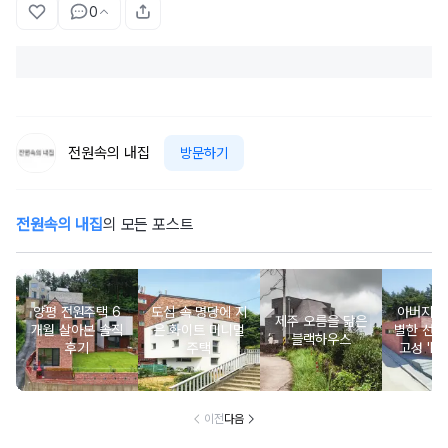
0
전원속의 내집
방문하기
전원속의 내집
의 모든 포스트
양평 전원주택 6
도심 속 명당에 지
아버지를
제주 오름을 닮은
개월 살아본 솔직
은 화이트 미니멀
별한 선물
블랙하우스
후기
주택
고성 'Mi
m Roof
이전
다음