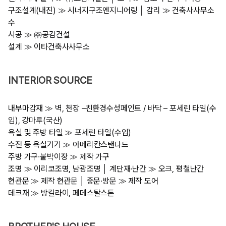
구조설계(내진) ≫ 시너지구조엔지니어링 │ 감리 ≫ 건축사사무소
수
시공 ≫ ㈜공감건설
설계 ≫ 이타건축사사무소
INTERIOR SOURCE
내부마감재 ≫ 벽, 천장 –친환경수성페인트 / 바닥 – 포세린 타일(수
입), 강마루(국산)
욕실 및 주방 타일 ≫ 포세린 타일(수입)
수전 등 욕실기기 ≫ 아메리칸스탠다드
주방 가구·붙박이장 ≫ 제작 가구
조명 ≫ 이리코조명, 남광조명 │ 계단재·난간 ≫ 오크, 평철난간
현관문 ≫ 제작 현관문 │ 중문·방문 ≫ 제작 도어
데크재 ≫ 방킬라이, 페데스탈스톤