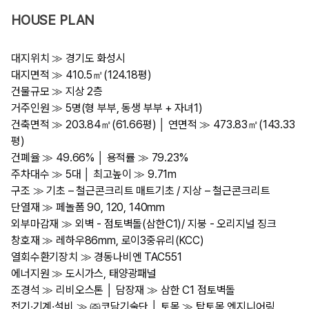
HOUSE PLAN
대지위치 ≫ 경기도 화성시
대지면적 ≫ 410.5㎡(124.18평)
건물규모 ≫ 지상 2층
거주인원 ≫ 5명(형 부부, 동생 부부 + 자녀1)
건축면적 ≫ 203.84㎡(61.66평) │ 연면적 ≫ 473.83㎡(143.33
평)
건폐율 ≫ 49.66% │ 용적률 ≫ 79.23%
주차대수 ≫ 5대 │ 최고높이 ≫ 9.71m
구조 ≫ 기초 – 철근콘크리트 매트기초 / 지상 – 철근콘크리트
단열재 ≫ 페놀폼 90, 120, 140mm
외부마감재 ≫ 외벽 - 점토벽돌(삼한C1)/ 지붕 - 오리지널 징크
창호재 ≫ 레하우86mm, 로이3중유리(KCC)
열회수환기장치 ≫ 경동나비엔 TAC551
에너지원 ≫ 도시가스, 태양광패널
조경석 ≫ 리비오스톤 │ 담장재 ≫ 삼한 C1 점토벽돌
전기·기계·설비 ≫ ㈜코담기술단 │ 토목 ≫ 탑토목 엔지니어링