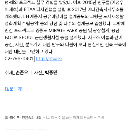
형·해외 프로젝트 실무 경험을 쌓았다. 이후 2015년 친구들(이정우,
이재호)과 ETAA 디자인랩을 설립 후 2017년 이타건축사사무소를
개소했다. LH 세종시 공유마당마을 설계공모와 고령군 도시재생활
성화계획 수립용역’ 등의 당선 및 다수의 설계공모 입선했다. 그밖에
민간 프로젝트로 영종도 MIRAGE PARK 공원 및 광장설계, 용산
BODA SEOUL 근린생활시설 등을 설계했다. 사무소 이름과 같이
공간, 시간, 분위기에 대한 탐구와 더불어 보다 현실적인 건축 구축에
대한 대안을 고민하고 있다.
02-796-0401│
http://etaa.kr
취재_
손준우
| 사진_
박종민
[원문 보기]
홈
라이프
전원속의 내집
서로 다른 삶을 품는 형제의 듀플렉스 주택
>
>
>