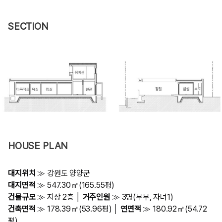
SECTION
HOUSE PLAN
대지위치
≫ 강원도 양양군
대지면적
≫ 547.30㎡(165.55평)
건물규모
≫ 지상 2층 │
거주인원
≫ 3명(부부, 자녀1)
건축면적
≫ 178.39㎡(53.96평) │
연면적
≫ 180.92㎡(54.72
평)