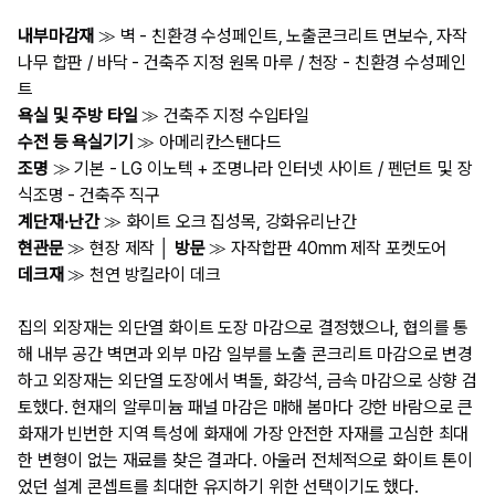
내부마감재
≫ 벽 - 친환경 수성페인트, 노출콘크리트 면보수, 자작
나무 합판 / 바닥 - 건축주 지정 원목 마루 / 천장 - 친환경 수성페인
트
욕실 및 주방 타일
≫ 건축주 지정 수입타일
수전 등 욕실기기
≫ 아메리칸스탠다드
조명
≫ 기본 - LG 이노텍 + 조명나라 인터넷 사이트 / 펜던트 및 장
식조명 - 건축주 직구
계단재·난간
≫ 화이트 오크 집성목, 강화유리난간
현관문
≫ 현장 제작 │
방문
≫ 자작합판 40mm 제작 포켓도어
데크재
≫ 천연 방킬라이 데크
집의 외장재는 외단열 화이트 도장 마감으로 결정했으나, 협의를 통
해 내부 공간 벽면과 외부 마감 일부를 노출 콘크리트 마감으로 변경
하고 외장재는 외단열 도장에서 벽돌, 화강석, 금속 마감으로 상향 검
토했다. 현재의 알루미늄 패널 마감은 매해 봄마다 강한 바람으로 큰
화재가 빈번한 지역 특성에 화재에 가장 안전한 자재를 고심한 최대
한 변형이 없는 재료를 찾은 결과다. 아울러 전체적으로 화이트 톤이
었던 설계 콘셉트를 최대한 유지하기 위한 선택이기도 했다.