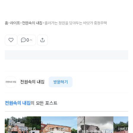
홈
라이프
전원속의 내집
흘러가는 정원을 담아두는 바닷가 중정주택
>
>
>
0
전원속의 내집
방문하기
전원속의 내집
의 모든 포스트
양평 전원주택 6
도심 속 명당에 지
아버지를
제주 오름을 닮은