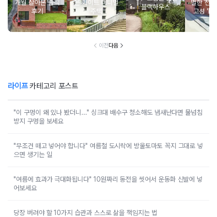
개월 살아본 솔직
은 화이트 미니멀
별한 선물
블랙하우스
후기
주택
고성 'Mi
m Roof
이전
다음
라이프
카테고리 포스트
"이 구멍이 왜 있나 봤더니..." 싱크대 배수구 청소해도 냄새난다면 물넘침
방지 구멍을 보세요
"무조건 떼고 넣어야 합니다" 여름철 도시락에 방울토마토 꼭지 그대로 넣
으면 생기는 일
"여름에 효과가 극대화됩니다" 10원짜리 동전을 씻어서 운동화 신발에 넣
어보세요
당장 버려야 할 10가지 습관과 스스로 삶을 책임지는 법