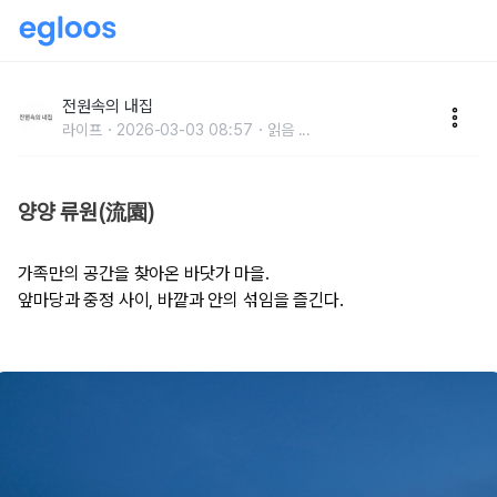
흘러가는 정원을 담아두는 바닷가 중정주택
전원속의 내집
라이프
2026-03-03 08:57
읽음
...
양양 류원(流園)
가족만의 공간을 찾아온 바닷가 마을.
앞마당과 중정 사이, 바깥과 안의 섞임을 즐긴다.