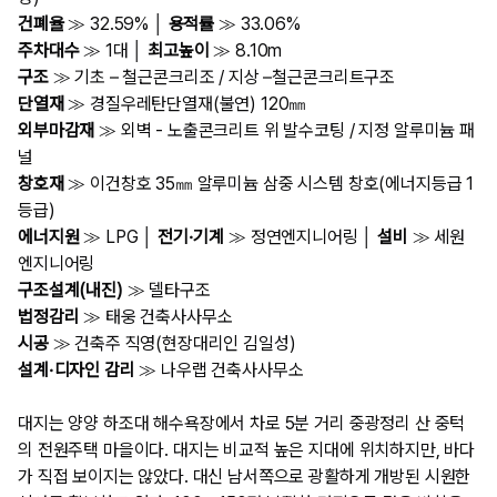
건폐율
≫ 32.59% │
용적률
≫ 33.06%
주차대수
≫ 1대 │
최고높이
≫ 8.10m
구조
≫ 기초 – 철근콘크리조 / 지상 –철근콘크리트구조
​단열재
≫ 경질우레탄단열재(불연) 120㎜
외부마감재
≫ 외벽 - 노출콘크리트 위 발수코팅 / 지정 알루미늄 패
널
창호재
≫ 이건창호 35㎜ 알루미늄 삼중 시스템 창호(에너지등급 1
등급)
에너지원
≫ LPG │
전기·기계
≫ 정연엔지니어링 │
설비
≫ 세원
엔지니어링
구조설계(내진)
≫ 델타구조
법정감리
≫ 태웅 건축사사무소
시공
≫ 건축주 직영(현장대리인 김일성)
설계·디자인 감리
≫ 나우랩 건축사사무소
대지는 양양 하조대 해수욕장에서 차로 5분 거리 중광정리 산 중턱
의 전원주택 마을이다. 대지는 비교적 높은 지대에 위치하지만, 바다
가 직접 보이지는 않았다. 대신 남서쪽으로 광활하게 개방된 시원한