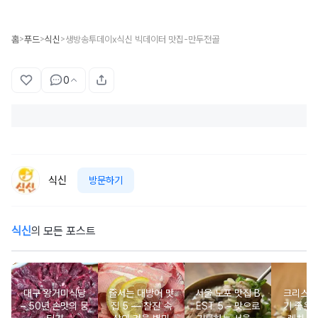
홈
푸드
식신
생방송투데이x식신 빅데이터 맛집-만두전골
>
>
>
0
식신
방문하기
식신
의 모든 포스트
대구 왕거미식당
줄서는 대방어 맛
서울 노포 맛집 B
크리스마
– 50년 손맛의 뭉
집 5 ― 찰진 속
EST 5 – 맛으로
기 좋은 