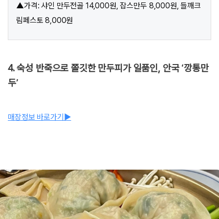
▲가격: 샤인 만두전골 14,000원, 잡스만두 8,000원, 들깨크
림페스토 8,000원
4. 숙성 반죽으로 쫄깃한 만두피가 일품인, 안국 ‘깡통만
두’
매장정보 바로가기▶