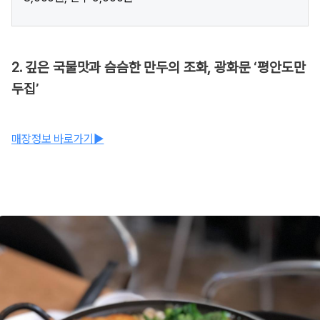
2. 깊은 국물맛과 슴슴한 만두의 조화, 광화문 ‘평안도만
두집’
매장정보 바로가기▶