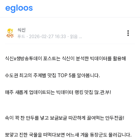
생방송투데이x식신 빅데이터 맛집-만두전골
식신
푸드
2026-02-27 16:33
읽음
...
식신x생방송투데이 포스트는 식신이 분석한 빅데이터를 활용해
수도권 최고의 주제별 맛집 TOP 5를 알아봅니다.
매주 새롭게 업데이트되는 빅데이터 랭킹 맛집 많.관.부!
속이 꽉 찬 만두를 넣고 보글보글 따끈하게 끓여먹는 만두전골!
뽀얗고 진한 국물을 떠먹다보면 어느새 겨울 동장군도 물러갑니다.