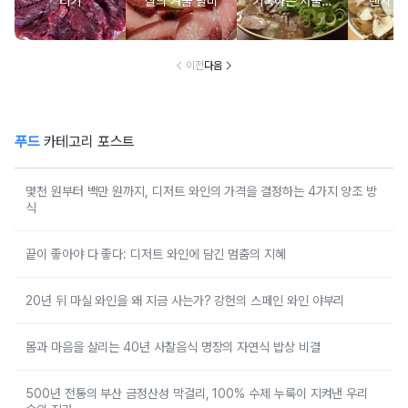
티기
살의 겨울 별미
기록하는 서울의
렌치 BE
시간
이전
다음
푸드
카테고리 포스트
몇천 원부터 백만 원까지, 디저트 와인의 가격을 결정하는 4가지 양조 방
식
끝이 좋아야 다 좋다: 디저트 와인에 담긴 멈춤의 지혜
20년 뒤 마실 와인을 왜 지금 사는가? 강헌의 스페인 와인 야부리
몸과 마음을 살리는 40년 사찰음식 명장의 자연식 밥상 비결
500년 전통의 부산 금정산성 막걸리, 100% 수제 누룩이 지켜낸 우리