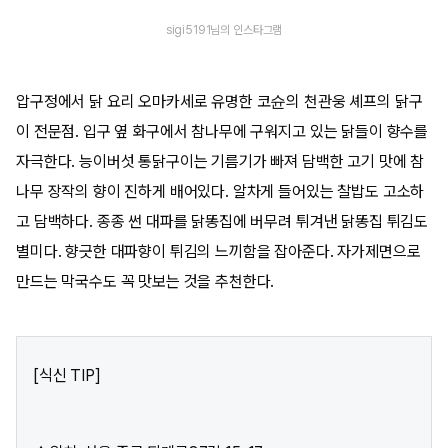
sigi5191님의 인스타그램
압구정에서 닭 요리 오마카세로 유명한 코슌의 천관웅 셰프의 닭구
이 전문점. 입구 옆 화구에서 참나무에 구워지고 있는 닭들이 향수를
자극한다. 능이버섯 통닭구이는 기름기가 빠져 담백한 고기 맛에 참
나무 장작의 향이 진하게 배어있다. 알차게 들어있는 찰밥도 고소하
고 담백하다. 종종 썬 대파를 닭똥집에 버무려 튀겨낸 닭똥집 튀김도
별미다. 향긋한 대파향이 튀김의 느끼함을 잡아준다. 자가제면으로
만드는 막국수도 꼭 맛보는 것을 추천한다.
[식신 TIP]