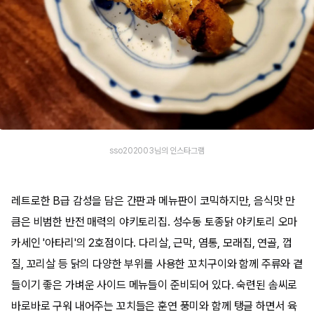
sso202003님의 인스타그램
레트로한 B급 감성을 담은 간판과 메뉴판이 코믹하지만, 음식맛 만
큼은 비범한 반전 매력의 야키토리집. 성수동 토종닭 야키토리 오마
카세인 '아타리'의 2호점이다. 다리살, 근막, 염통, 모래집, 연골, 껍
질, 꼬리살 등 닭의 다양한 부위를 사용한 꼬치구이와 함께 주류와 곁
들이기 좋은 가벼운 사이드 메뉴들이 준비되어 있다. 숙련된 솜씨로
바로바로 구워 내어주는 꼬치들은 훈연 풍미와 함께 탱글 하면서 육