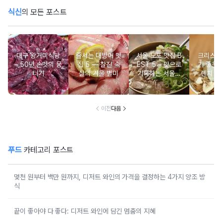
식신
의 모든 포스트
대구 왕거미식당
줄서는 대방어 맛
서울 노포 맛집 B
크리스마
– 50년 손맛의 뭉
집 5 ― 찰진 속
EST 5 – 맛으로
기 좋은 
티기
살의 겨울 별미
기록하는 서울의
렌치 BE
시간
이전
다음
푸드
카테고리 포스트
몇천 원부터 백만 원까지, 디저트 와인의 가격을 결정하는 4가지 양조 방
식
끝이 좋아야 다 좋다: 디저트 와인에 담긴 멈춤의 지혜