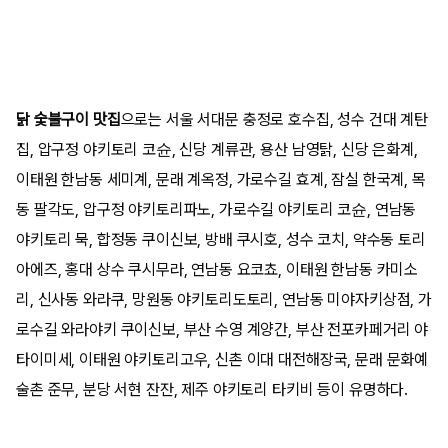
닭 숯불구이 맛집
으로는 서울 서대문 충정로 호수집, 성수 건대 계탄
집, 압구정 야키토리 코슌, 신당 계류관, 용산 남영탉, 신당 은화계,
이태원 한남동 세미계, 문래 계옥정, 가로수길 효계, 잠실 한국계, 목
동 팔각도, 압구정 야키토리파노, 가로수길 야키토리 코슌, 연남동
야키토리 묵, 합정동 쿠이신보, 방배 쿠시호, 성수 코치, 약수동 토리
아에즈, 홍대 상수 쿠시무라, 연남동 요코쵸, 이태원 한남동 카미소
리, 신사동 와라쿠, 망원동 야키토리도토리, 연남동 미야자키상점, 가
로수길 와라야키 쿠이신보, 부산 수영 계양간, 부산 전포카페거리 야
타이미세, 이태원 야키토리고우, 신촌 이대 대전해장국, 문래 문화예
술촌 준무, 분당 서현 잔잔, 제주 야키토리 타키비 등이 유명하다.