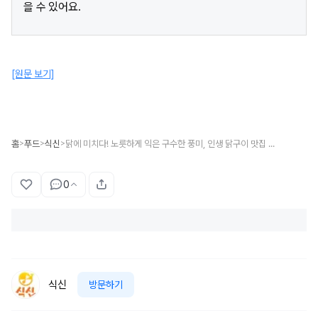
을 수 있어요.
[원문 보기]
홈
푸드
식신
닭에 미치다! 노릇하게 익은 구수한 풍미, 인생 닭구이 맛집 BEST 5
>
>
>
0
식신
방문하기