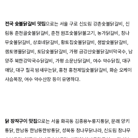
전국 숯불닭갈비 맛집
으로는 서울 구로 신도림 강촌숯불닭갈비, 신
림동 춘천골숯불닭갈비, 춘천 원조숯불닭불고기, 농가닭갈비, 참나
무숯불닭갈비, 상호네닭갈비, 황토집숯불닭갈비, 샘밭숯불닭갈비,
샘토명물닭갈비, 토담숯불닭갈비, 가평 금강산숯불닭갈비막국수, 남
양주 북한강막국수닭갈비, 가평 소문난닭갈비, 여수 약수닭집, 대구
애당, 대구 칠곡 밤새우는닭, 홍천 홍천제일숯불닭갈비, 화순 오케이
사슴목장, 여수 약수산장 등이 유명하다.
닭 장작구이 맛집
으로는 서울 화곡동 김종용누룽지통닭, 문래 양키
통닭, 한남동 한남동한방통닭, 성북동 참나무닭나라, 신도림 참나무