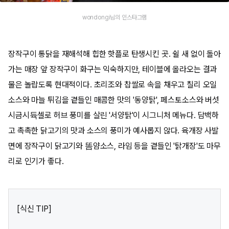
wondongi님의 인스타그램
장작구이 통닭을 재해석해 힙한 핫플로 탄생시킨 곳. 쉴 새 없이 돌아
가는 매장 앞 장작구이 화구는 익숙하지만, 테이블에 올라오는 결과
물은 놀랍도록 현대적이다. 초리조와 찹쌀로 속을 채우고 칠리 오일
소스와 마늘 튀김을 곁들인 매콤한 맛의 '동양탉', 페스토소스와 버섯
시금시듁셀로 허브 풍미를 살린 '서양탉'이 시그니처 메뉴다. 담백하
고 촉촉한 닭고기의 맛과 소스의 풍미가 예사롭지 않다. 육개장 사발
면에 장작구이 닭고기와 똠얌소스, 라임 등을 곁들인 '탉개장'도 마무
리로 인기가 좋다.
[식신 TIP]