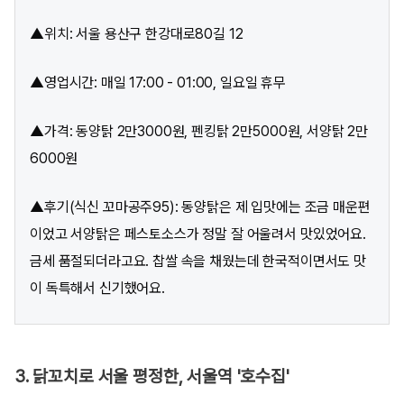
▲위치: 서울 용산구 한강대로80길 12
▲영업시간: 매일 17:00 - 01:00, 일요일 휴무
▲가격: 동양탉 2만3000원, 펜킹탉 2만5000원, 서양탉 2만
6000원
▲후기(식신 꼬마공주95): 동양탉은 제 입맛에는 조금 매운편
이었고 서양탉은 페스토소스가 정말 잘 어울려서 맛있었어요.
금세 품절되더라고요. 찹쌀 속을 채웠는데 한국적이면서도 맛
이 독특해서 신기했어요.
3. 닭꼬치로 서울 평정한, 서울역 '호수집'