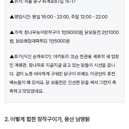
▲위치: 서울 중구 퇴계로87길 15-17
▲영업시간: 평일 16:00 - 22:00, 주말 12:00 - 22:00
▲가격: 참나무능이장작구이 1만9000원, 닭모듬전 2만1000
원, 닭모래집대파튀김 1만5000원
▲후기(식신 손하트♡): 야키토리 코슌 천관웅 셰프의 새 업장
인 계류관. 참나무로 지글지글 굽고 있는 닭들이 시선을 끕니
다. 겉이 노릇 바삭하게 구워진 닭구이 외에도 이곳만의 퓨전
메뉴들이 꽤 있어요. 닭 모둠전은 신선한 닭을 써서 그런지 촉
촉하고 맛있었네요.
2. 이렇게 힙한 장작구이가, 용산 남영탉