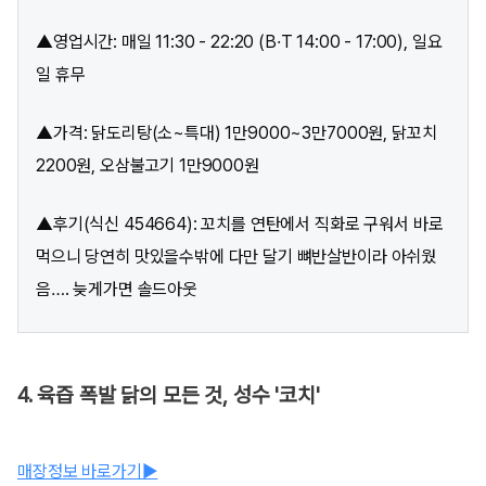
▲영업시간: 매일 11:30 - 22:20 (B·T 14:00 - 17:00), 일요
일 휴무
▲가격: 닭도리탕(소~특대) 1만9000~3만7000원, 닭꼬치
2200원, 오삼불고기 1만9000원
▲후기(식신 454664): 꼬치를 연탄에서 직화로 구워서 바로
먹으니 당연히 맛있을수밖에 다만 달기 뼈반살반이라 아쉬웠
음…. 늦게가면 솔드아웃
4. 육즙 폭발 닭의 모든 것, 성수 '코치'
매장정보 바로가기▶