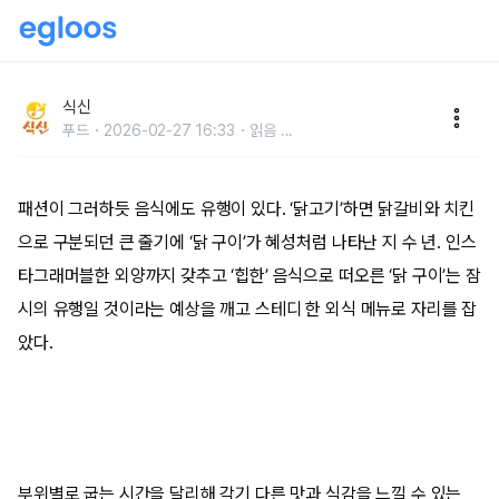
닭에 미치다! 노릇하게 익은 구수한 풍미, 인생 닭구이
맛집 BEST 5
식신
푸드
2026-02-27 16:33
읽음
...
패션이 그러하듯 음식에도 유행이 있다. ‘닭고기’하면 닭갈비와 치킨
으로 구분되던 큰 줄기에 ‘닭 구이’가 혜성처럼 나타난 지 수 년. 인스
타그래머블한 외양까지 갖추고 ‘힙한’ 음식으로 떠오른 ‘닭 구이’는 잠
시의 유행일 것이라는 예상을 깨고 스테디 한 외식 메뉴로 자리를 잡
았다.
부위별로 굽는 시간을 달리해 각기 다른 맛과 식감을 느낄 수 있는