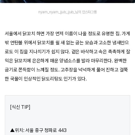
nyam_nyam_jjub_jjub_님의 인스타그램
서울에서 닭꼬치 하면 가장 먼저 이름이 나올 정도로 유명한 집. 가게
밖 연탄불 위에서 닭꼬치를 쉴 새 없는 굽는 모습과 고소한 냄새만으
로도 이 집을 지나치기가 쉽지 않다. 겉은 바삭하고 속은 촉촉하게 잘
익은 닭꼬치에 은은하게 매운 양념소스를 발라 마무리한다. 완벽한
굽기로 쫀득함이 느껴질 정도. 고추장을 넉넉하게 풀어 진하고 걸쭉
한 국물이 인상적인 닭도리탕도 인기가 있다.
[식신 TIP]
▲위치: 서울 중구 청파로 443