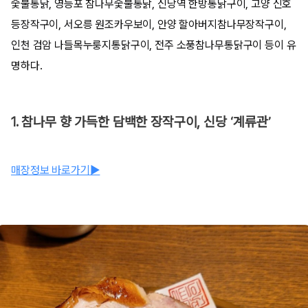
숯불통닭, 영등포 참나무숯불통닭, 신당역 한방통닭구이, 고양 신호
등장작구이, 서오릉 원조카우보이, 안양 할아버지참나무장작구이,
인천 검암 나들목누룽지통닭구이, 전주 소풍참나무통닭구이 등이 유
명하다.
1. 참나무 향 가득한 담백한 장작구이, 신당 ‘계류관’
매장정보 바로가기▶