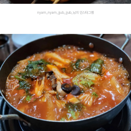
nyam_nyam_jjub_jjub_님의 인스타그램