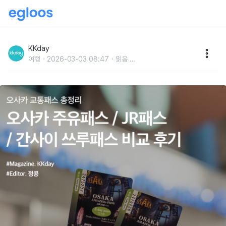
오사카 교통패스 총정리 :: 오사카 주유패스 / JR패스 /
간사이 쓰루패스 비교 후기
KKday
여행
2026-03-03 08:47
읽음
...