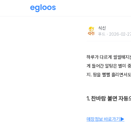
얼큰한 국물과 탱글한 식감, 서울 알탕 맛집 BES
식신
푸드
2026-02-27
하루가 다르게 쌀쌀해지는
게 들어간 알탕은 별미 
지. 땀을 뻘뻘 흘리면서도
1. 찬바람 불면 자동
매장정보 바로가기▶