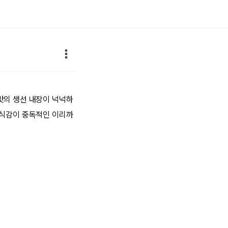
맛의 생선 내장이 넉넉하
 식감이 중독적인 이리까