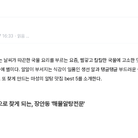
T 5
 16:33
읽음
...
 날씨가 따끈한 국물 요리를 부르는 요즘, 빨갛고 칼칼한 국물에 고소한 
중에 별미다. 알알이 부서지는 식감이 일품인 생선 알과 탱글탱글 부드러운
 또 찾게 만드는 마성의 알탕 맛집 best 5를 소개한다.
으로 찾게 되는, 장안동 '해물알탕전문'