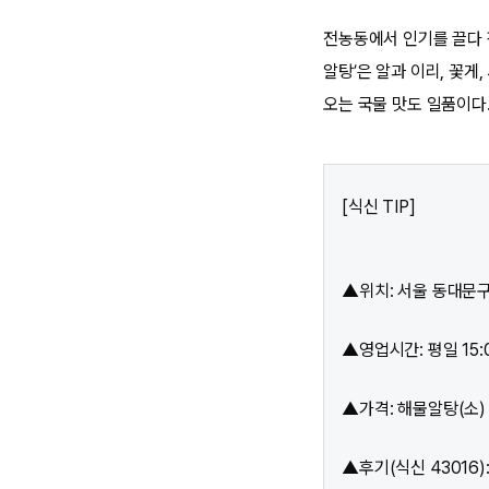
전농동에서 인기를 끌다 
알탕’은 알과 이리, 꽃게
오는 국물 맛도 일품이다
[식신 TIP]
▲위치: 서울 동대문구
▲영업시간: 평일 15:00
▲가격: 해물알탕(소) 2
▲후기(식신 43016