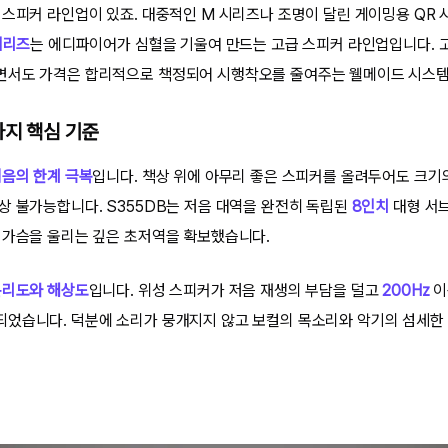
 스피커 라인업이 있죠. 대중적인 M 시리즈나 조명이 달린 게이밍용 QR 
시리즈
는 에디파이어가 심혈을 기울여 만드는 고급 스피커 라인업입니다. 
면서도 가격은 합리적으로 책정되어 시행착오를 줄여주는 웰메이드 시스템
가지 핵심 기준
저음의 한계 극복
입니다. 책상 위에 아무리 좋은 스피커를 올려두어도 크기의
상 불가능합니다. S355DB는 저음 대역을 완전히 독립된
8인치
대형 서브
 가슴을 울리는 깊은 초저역을 확보했습니다.
분리도와 해상도
입니다. 위성 스피커가 저음 재생의 부담을 덜고
200Hz
이
었습니다. 덕분에 소리가 뭉개지지 않고 보컬의 목소리와 악기의 섬세한 