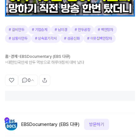
#
갈비만두
#
기업승계
#
남미경
#
만두공장
#
백만장자
#
삼둥이만두
#
상속포기각서
#
성공신화
#
이웃집백만장자
홈
경제
EBSDocumentary (EBS 다큐)
>
>
대한민국만세 만두 먹방으로 하루아침에 대박 났다
>
0
EBSDocumentary (EBS 다큐)
방문하기