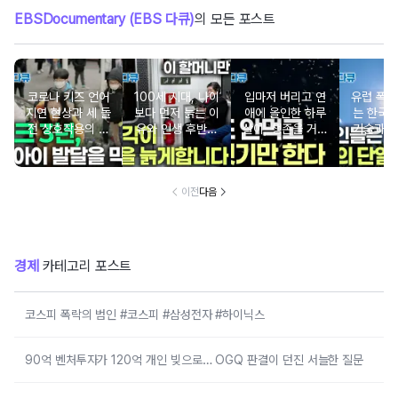
EBSDocumentary (EBS 다큐)
의 모든 포스트
코로나 키즈 언어
100세 시대, 나이
입마저 버리고 연
유럽 폭염
지연 현상과 세 돌
보다 먼저 늙는 이
애에 올인한 하루
는 한국의
전 상호작용의 중
유와 인생 후반전
살이, 생존을 거스
기술과 
요성
을 바꾸는 시간의
르는 기묘한 번식
비밀
전략
이전
다음
경제
카테고리 포스트
코스피 폭락의 범인 #코스피 #삼성전자 #하이닉스
90억 벤처투자가 120억 개인 빚으로… OGQ 판결이 던진 서늘한 질문