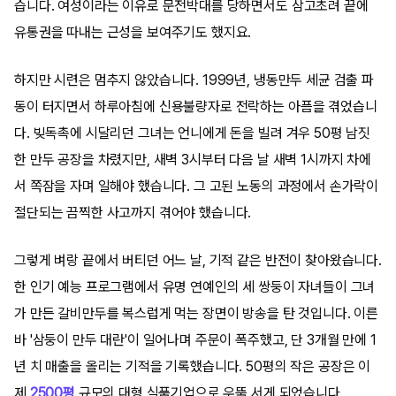
습니다. 여성이라는 이유로 문전박대를 당하면서도 삼고초려 끝에
유통권을 따내는 근성을 보여주기도 했지요.
하지만 시련은 멈추지 않았습니다. 1999년, 냉동만두 세균 검출 파
동이 터지면서 하루아침에 신용불량자로 전락하는 아픔을 겪었습니
다. 빚독촉에 시달리던 그녀는 언니에게 돈을 빌려 겨우 50평 남짓
한 만두 공장을 차렸지만, 새벽 3시부터 다음 날 새벽 1시까지 차에
서 쪽잠을 자며 일해야 했습니다. 그 고된 노동의 과정에서 손가락이
절단되는 끔찍한 사고까지 겪어야 했습니다.
그렇게 벼랑 끝에서 버티던 어느 날, 기적 같은 반전이 찾아왔습니다.
한 인기 예능 프로그램에서 유명 연예인의 세 쌍둥이 자녀들이 그녀
가 만든 갈비만두를 복스럽게 먹는 장면이 방송을 탄 것입니다. 이른
바 '삼둥이 만두 대란'이 일어나며 주문이 폭주했고, 단 3개월 만에 1
년 치 매출을 올리는 기적을 기록했습니다. 50평의 작은 공장은 이
제
2500평
규모의 대형 식품기업으로 우뚝 서게 되었습니다.