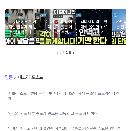
코로나 키즈 언어
100세 시대, 나이
입마저 버리고 연
유럽 폭염
지연 현상과 세 돌
보다 먼저 늙는 이
애에 올인한 하루
는 한국의
전 상호작용의 중
유와 인생 후반전
살이, 생존을 거스
기술과 
요성
을 바꾸는 시간의
르는 기묘한 번식
비밀
전략
이전
다음
인문
카테고리 포스트
지브리 스토리텔링 분석: 미야자키 하야오의 서사 구조와 프로덕션의 한
계
인생의 서로 다른 속도가 만드는 고독과 그 위로에 대하여
입마저 버리고 연애에 올인한 하루살이, 생존을 거스르는 기묘한 번식 전