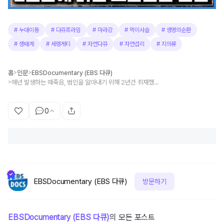
#
누대이동
#
다큐프라임
#
마라강
#
먹이사슬
#
생명의순환
#
생태계
#
세렝게티
#
자연다큐
#
자연섭리
#
지의류
홈
인문
EBSDocumentary (EBS 다큐)
>
>
매년 발생하는 떼죽음, 범인을 알아내기 위해 2년간 취재했더니 밝혀진 소름돋는 진실
>
0
EBSDocumentary (EBS 다큐)
방문하기
EBSDocumentary (EBS 다큐)
의 모든 포스트