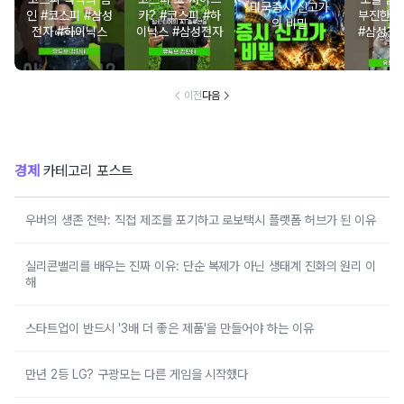
미국증시 신고가
인 #코스피 #삼성
카? #코스피 #하
부진한 
의 비밀
전자 #하이닉스
이닉스 #삼성전자
#삼성전
닉스 
이전
다음
경제
카테고리 포스트
우버의 생존 전략: 직접 제조를 포기하고 로보택시 플랫폼 허브가 된 이유
실리콘밸리를 배우는 진짜 이유: 단순 복제가 아닌 생태계 진화의 원리 이
해
스타트업이 반드시 '3배 더 좋은 제품'을 만들어야 하는 이유
만년 2등 LG? 구광모는 다른 게임을 시작했다