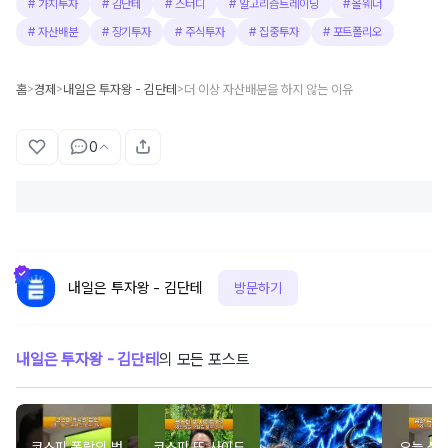
#
가치투자
#
김단테
#
스터디
#
알고리즘트레이딩
#
올웨더
#
자산배분
#
장기투자
#
주식투자
#
집중투자
#
포트폴리오
홈
경제
내일은 투자왕 - 김단테
더 이상 자산배분을 하지 않는 이유
>
>
>
0
내일은 투자왕 - 김단테
방문하기
내일은 투자왕 - 김단테
의 모든 포스트
코스피 폭락의 범
코스피 또 사이드
오늘 삼