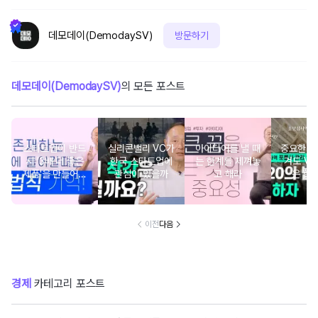
데모데이(DemodaySV)
방문하기
데모데이(DemodaySV)
의 모든 포스트
스타트업이 반드
실리콘밸리 VC가
아이디어를 낼 때
중요한 2
시 '3배 더 좋은
한국 스타트업에
는 한계를 제껴놓
겨도 VC
제품'을 만들어야
관심이 있을까
고 해라
은 합
하는 이유
이전
다음
경제
카테고리 포스트