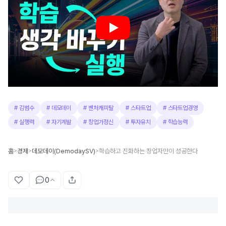
#
김범수
#
데모데이
#
벤처캐피탈
#
스타트업
#
스타트업경영
#
실행력
#
자기계발
#
창업가정신
#
투자유치
#
학습능력
홈
경제
데모데이(DemodaySV)
학습하고 진화하는 창업자만이 성공한다
>
>
>
0