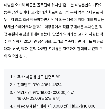
해방촌 오거리 비좁은 골목길에 위치한 '혼고'는 해방촌만의 매력이
듬뿍 담긴 곳이다. 고기를 1인 화로에 조금씩 구워 먹는 스타일로 서
두르지 않고 조금씩 음미하면서 먹게 되는 매력이 있다. 대표 메뉴는
부채살 스테이크와 불고기. 마장동에서 직접 구매해온 부채살은 직
접 손질해 손님상에 내어놓는다. 맛있게 익어가는 고기와 시원한 맥
주 한 잔까지 곁들이면 금상첨화. 고기로 부족하다면 사이드 메뉴로
대파, 버섯, 양파, 은행 다양한 꼬치류를 저렴하게 판매하니 같이 구
워 먹으면 된다.
주소: 서울 용산구 신흥로 89
전화번호: 070-4067-4624
영업시간: 평일 18:00~02:000, 주말
18:00~03:00(일요일 휴무)
메뉴: 부채살스테이크(13,000 원)ㅣ불고기(10,000