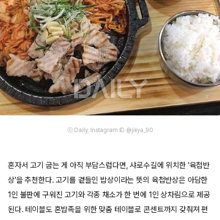
ⓒ Daily, Instagram ID @jiiiya_90
혼자서 고기 굽는 게 아직 부담스럽다면, 샤로수길에 위치한 '육첩반
상'을 추천한다. 고기를 곁들인 밥상이라는 뜻의 육첩반상은 아담한
1인 불판에 구워진 고기와 각종 채소가 한 번에 1인 상차림으로 제공
된다. 테이블도 혼밥족을 위한 맞춤 테이블로 콘센트까지 갖춰져 편