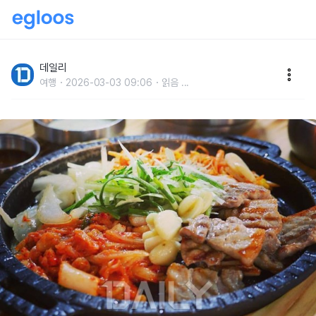
혼고족을 위한 1인 고깃집
데일리
여행
2026-03-03 09:06
읽음
...