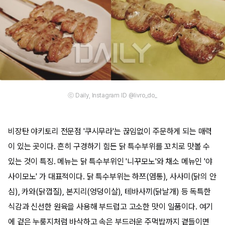
ⓒ Daily, Instagram ID @livro_do_
비장탄 야키토리 전문점 '쿠시무라'는 끊임없이 주문하게 되는 매력
이 있는 곳이다. 흔히 구경하기 힘든 닭 특수부위를 꼬치로 맛볼 수
있는 것이 특징. 메뉴는 닭 특수부위인 '니꾸모노'와 채소 메뉴인 '야
사이모노' 가 대표적이다. 닭 특수부위는 하쯔(염통), 사사미(닭의 안
심), 카와(닭껍질), 본지리(엉덩이살), 테바사끼(닭날개) 등 독특한
식감과 신선한 원육을 사용해 부드럽고 고소한 맛이 일품이다. 여기
에 겉은 누룽지처럼 바삭하고 속은 부드러운 주먹밥까지 곁들이면