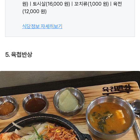
원)ㅣ토시살(16,000 원)ㅣ꼬치류(1,000 원)ㅣ육전
(12,000 원)
식당정보 자세히보기
5. 육첩반상