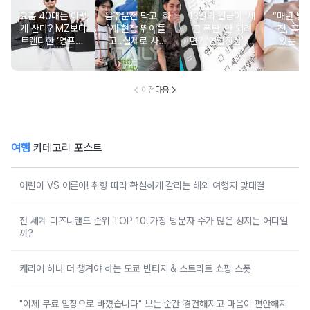
요즘 40대는 이렇
음주운전 막고, 화
13월의 월급이 '세
“매년 받
게 산다? MZ보다
재 현장 뛰어들
금 폭탄' 안 되려
진, 혹시
트렌디한 ‘영포티’
고..실제로 사람
면? '연말정산' 핵
있는 건
분석
구한 연예인 10
심 꿀팁 A to Z
요?” 10
이전
다음
여행
카테고리 포스트
어린이 VS 어른이! 취향 따라 확실하게 갈리는 해외 여행지 맞대결
전 세계 디즈니랜드 순위 TOP 10! 가장 방문자 수가 많은 성지는 어디일
까?
캐리어 하나 더 챙겨야 하는 도쿄 빈티지 & 스트리트 쇼핑 스폿
"이제 무료 입장으로 바꼈습니다" 보는 순간 경건해지고 마음이 편안해지