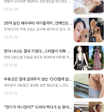
연말이 다가오면 병원마다 건강검진을 받으려는 사
람들로 북적입니다. 회사에서 제공하는 검진 . ..
25.10.29
26억 날린 배우부터 아이돌까지..연예인도 못 피한 전세사기
전세사기의 피해 규모는 갈수록 증가하고 있다. 국토
교통부가 집계하는 전세사기 피해자 수는 . ..
25.10.22
현아·나나도 결국 지웠다...스타들이 타투 지운 '진짜' 사연
한때 상반신을 뒤덮을 정도로 화려하게 타투를 하는
게 유행처럼 번진 바 있다. 타투가 터부. ..
25.10.16
부동산은 절대 알려주지 않는 '○○벌레 없는 집' 구하는 꿀팁
대부분의 사람들은 벌레를 보면 혐오감을 느낀다. 사
람들이 벌레를 보면 자연스럽게 혐오감을 . ..
25.10.15
"연기가 아니었어?" 드라마 찍다가 눈 맞아서 결혼한 연예인 커플