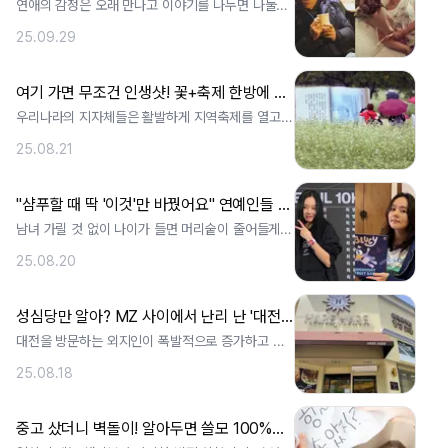
​연애의 감정은 오래 만나고 이야기를 나누면 나눌수
록 쌓이게 되기 마련이다. 하물며 드라마. ..
25.09.29
여기 가면 무조건 인생샷! 꽃+축제 한방에 즐기는 찐 명소
우리나라의 지자체들은 활발하게 지역축제를 열고
있다. 관광객을 유치하기 위해서 개최하는 행. ..
25.08.21
"샴푸할 때 딱 '이것'만 바꿨어요" 연예인들 머리숱이 풍성한 이유
남녀 가릴 것 없이 나이가 들면 머리숱이 줄어들게
된다. 보통 50세 이상이 되면 노화에 . ..
25.08.20
성심당만 알아? MZ 사이에서 난리 난 '대전 성지순례' 코스
대전을 방문하는 외지인이 폭발적으로 증가하고 있
다. 한국관광공사의 한국관광데이터랩에 따르면. ..
25.08.18
중고 샀더니 벽돌이! 알아두면 쓸모 100%인 생활법률