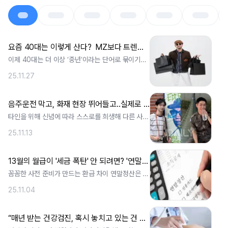
요즘 40대는 이렇게 산다?  MZ보다 트렌디한 ‘영포티’ 분석
이제 40대는 더 이상 ‘중년’이라는 단어로 묶이기를
원하지 않습니다. ‘영포티(Young. ..
25.11.27
음주운전 막고, 화재 현장 뛰어들고..실제로 사람 구한 연예인 10
타인을 위해 신념에 따라 스스로를 희생해 다른 사람
을 구한 이를 ‘의인’이라 부른다. 누구. ..
25.11.13
13월의 월급이 '세금 폭탄' 안 되려면? '연말정산' 핵심 꿀팁 A to Z
꼼꼼한 사전 준비가 만드는 환급 차이 연말정산은 매
년 초 많은 근로자들에게 중요한 과제가 . ..
25.11.04
“매년 받는 건강검진, 혹시 놓치고 있는 건 없으세요?” 100% 활용법