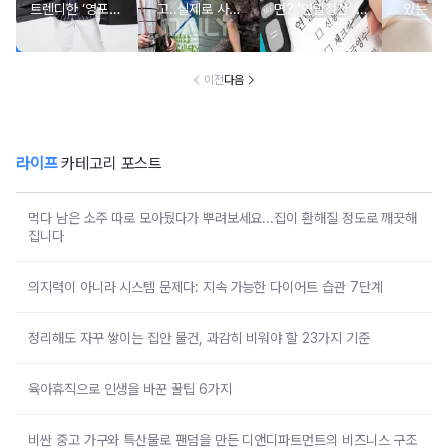
트렌디한 ‘영포티’
고..실제로 사람
면? '연말정산' 핵
있는 건
분석
구한 연예인 10
심 꿀팁 A to Z
요?” 10
이전
다음
라이프
카테고리 포스트
먹다 남은 소주 따로 모아뒀다가 뿌려보세요...집이 환해질 정도로 깨끗해
집니다
의지력이 아니라 시스템 문제다: 지속 가능한 다이어트 습관 7단계
정리해도 자꾸 쌓이는 집안 물건, 과감히 비워야 할 23가지 기준
육아휴직으로 인생을 바꾼 꿀팁 6가지
비싼 중고 가구와 특산물로 팬덤을 만든 디앤디파트먼트의 비즈니스 구조