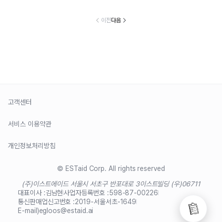
이전
다음
고객센터
서비스 이용약관
개인정보처리방침
© ESTaid Corp. All rights reserved
(주)이스트에이드 서울시 서초구 반포대로 3
이스트빌딩 (우)06711
대표이사 :
김남현
사업자등록번호 :
598-87-00226
통신판매업신고번호 :
2019-서울서초-1649
E-mail)
egloos@estaid.ai