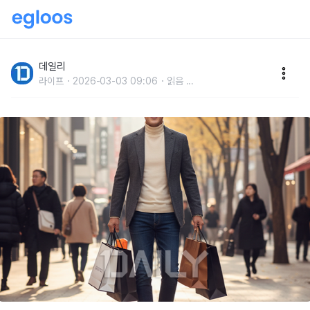
요즘 40대는 이렇게 산다? MZ보다 트렌디한 ‘영포티’
분석
데일리
라이프
2026-03-03 09:06
읽음
...