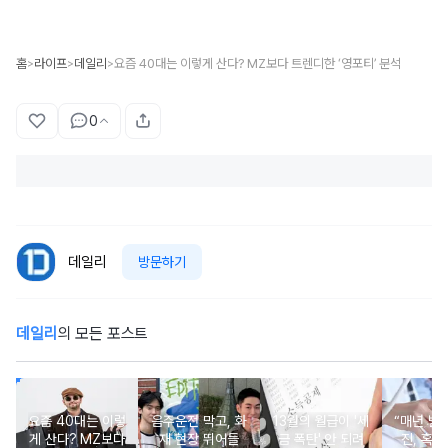
홈
라이프
데일리
요즘 40대는 이렇게 산다? MZ보다 트렌디한 ‘영포티’ 분석
>
>
>
0
데일리
방문하기
데일리
의 모든 포스트
요즘 40대는 이렇
음주운전 막고, 화
13월의 월급이 '세
“매년 받
게 산다? MZ보다
재 현장 뛰어들
금 폭탄' 안 되려
진, 혹시