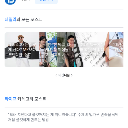
데일리
의 모든 포스트
요즘 40대는 이렇
음주운전 막고, 화
13월의 월급이 '세
“매년 받
게 산다? MZ보다
재 현장 뛰어들
금 폭탄' 안 되려
진, 혹시
트렌디한 ‘영포티’
고..실제로 사람
면? '연말정산' 핵
있는 건
분석
구한 연예인 10
심 꿀팁 A to Z
요?” 10
이전
다음
라이프
카테고리 포스트
"오래 치댄다고 쫄깃해지는 게 아니었습니다" 수제비 밀가루 반죽을 식당
처럼 쫄깃하게 만드는 방법