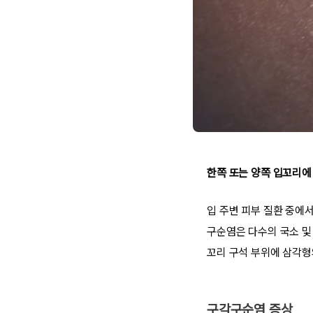
한쪽 또는 양쪽 입꼬리에
입 주변 피부 질환 중에서
구순염은 다수의 국소 및
꼬리 구석 부위에 삼각형
구각구순염 증상