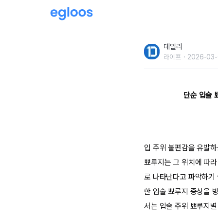
알고 보니 헤르페스 감염?입술 뾰루지별 원인
데일리
라이프
2026-03-
단순 입술 
입 주위 불편감을 유발하
뾰루지는 그 위치에 따라
로 나타난다고 파악하기 
한 입술 뾰루지 증상을 방
서는 입술 주위 뾰루지별 