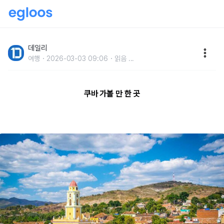
류준열 때문에 핫해!로맨틱 분위기 가득한 쿠바 여행지
데일리
여행
2026-03-03 09:06
읽음
...
쿠바 가볼 만 한 곳