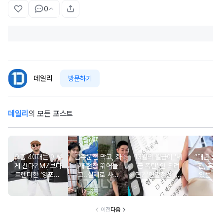
0
데일리
방문하기
데일리
의 모든 포스트
요즘 40대는 이렇
음주운전 막고, 화
13월의 월급이 '세
“매년 받
게 산다? MZ보다
재 현장 뛰어들
금 폭탄' 안 되려
진, 혹시
트렌디한 ‘영포티’
고..실제로 사람
면? '연말정산' 핵
있는 건
분석
구한 연예인 10
심 꿀팁 A to Z
요?” 10
이전
다음