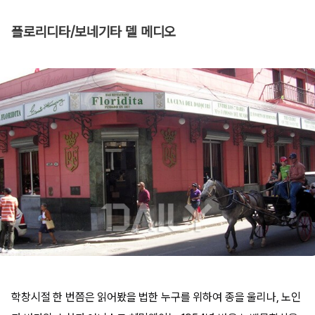
플로리디타/보네기타 델 메디오
학창시절 한 번쯤은 읽어봤을 법한 누구를 위하여 종을 울리나, 노인