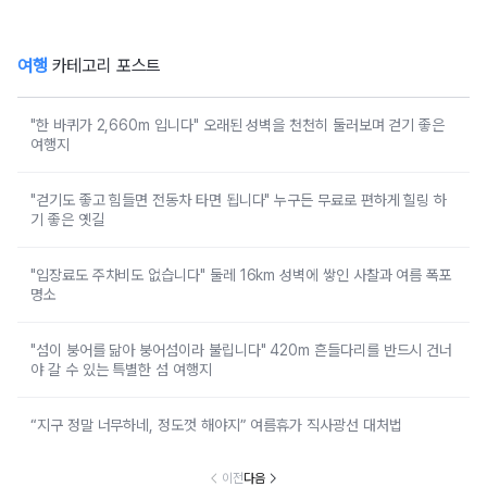
여행
카테고리 포스트
"한 바퀴가 2,660m 입니다" 오래된 성벽을 천천히 둘러보며 걷기 좋은
여행지
"걷기도 좋고 힘들면 전동차 타면 됩니다" 누구든 무료로 편하게 힐링 하
기 좋은 옛길
"입장료도 주차비도 없습니다" 둘레 16km 성벽에 쌓인 사찰과 여름 폭포
명소
"섬이 붕어를 닮아 붕어섬이라 불립니다" 420m 흔들다리를 반드시 건너
야 갈 수 있는 특별한 섬 여행지
“지구 정말 너무하네, 정도껏 해야지” 여름휴가 직사광선 대처법
이전
다음