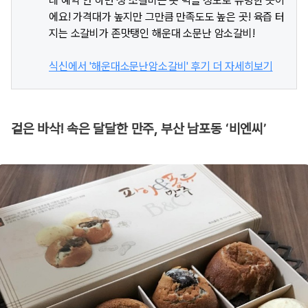
데 예약 안 하면 생 소갈비는 못 먹을 정도로 유명한 곳이
에요! 가격대가 높지만 그만큼 만족도도 높은 곳! 육즙 터
지는 소갈비가 존맛탱인 해운대 소문난 암소갈비!
식신에서 '해운대소문난암소갈비' 후기 더 자세히보기
겉은 바삭! 속은 달달한 만주, 부산 남포동 ‘비엔씨’