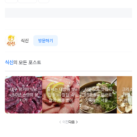
식신
방문하기
식신
의 모든 포스트
대구 왕거미식당
줄서는 대방어 맛
서울 노포 맛집 B
크리스마
– 50년 손맛의 뭉
집 5 ― 찰진 속
EST 5 – 맛으로
기 좋은 
티기
살의 겨울 별미
기록하는 서울의
렌치 BE
시간
이전
다음