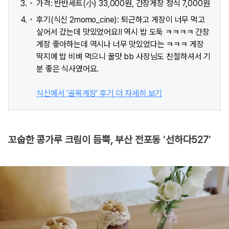
가격: 반반세트(小) 33,000원, 간장게장 정식 7,000원
후기(식신 2momo_cine): 퇴근하고 게장이 너무 먹고
싶어서 갔는데 맛있었어요!! 역시 밥 도둑 ㅋㅋㅋㅋ 간장
게장 좋아하는데 역시나 너무 맛있었다는 ㅋㅋㅋ 게장
딱지에 밥 비벼 먹으니 꿀맛 bb 사장님도 친절하셔서 기
분 좋은 식사였어요.
식신에서 '골목게장' 후기 더 자세히 보기
꼬숩한 콩가루 크림이 듬뿍, 부산 전포동 ‘선하다527’