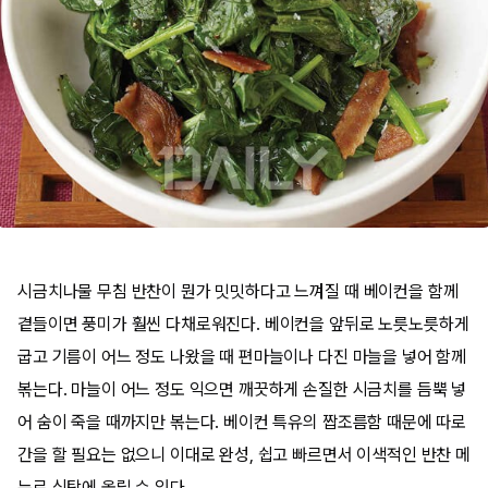
시금치나물 무침 반찬이 뭔가 밋밋하다고 느껴질 때 베이컨을 함께
곁들이면 풍미가 훨씬 다채로워진다. 베이컨을 앞뒤로 노릇노릇하게
굽고 기름이 어느 정도 나왔을 때 편마늘이나 다진 마늘을 넣어 함께
볶는다. 마늘이 어느 정도 익으면 깨끗하게 손질한 시금치를 듬뿍 넣
어 숨이 죽을 때까지만 볶는다. 베이컨 특유의 짭조름함 때문에 따로
간을 할 필요는 없으니 이대로 완성, 쉽고 빠르면서 이색적인 반찬 메
뉴로 식탁에 올릴 수 있다.