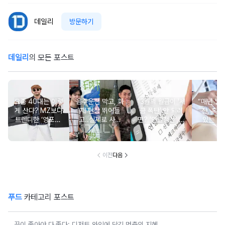
데일리
방문하기
데일리
의 모든 포스트
요즘 40대는 이렇
음주운전 막고, 화
13월의 월급이 '세
“매년 받
게 산다? MZ보다
재 현장 뛰어들
금 폭탄' 안 되려
진, 혹시
트렌디한 ‘영포티’
고..실제로 사람
면? '연말정산' 핵
있는 건
분석
구한 연예인 10
심 꿀팁 A to Z
요?” 10
이전
다음
푸드
카테고리 포스트
끝이 좋아야 다 좋다: 디저트 와인에 담긴 멈춤의 지혜