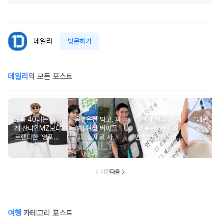
데일리
방문하기
데일리
의 모든 포스트
요즘 40대는 이렇
음주운전 막고, 화
13월의 월급이 '세
“매년 받
게 산다? MZ보다
재 현장 뛰어들
금 폭탄' 안 되려
진, 혹시
트렌디한 ‘영포티’
고..실제로 사람
면? '연말정산' 핵
있는 건
분석
구한 연예인 10
심 꿀팁 A to Z
요?” 10
이전
다음
여행
카테고리 포스트