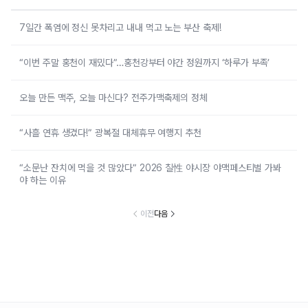
7일간 폭염에 정신 못차리고 내내 먹고 노는 부산 축제!
“이번 주말 홍천이 재밌다”…홍천강부터 야간 정원까지 ‘하루가 부족’
오늘 만든 맥주, 오늘 마신다? 전주가맥축제의 정체
“사흘 연휴 생겼다!” 광복절 대체휴무 여행지 추천
“소문난 잔치에 먹을 것 많았다” 2026 칠性 야시장 야맥페스티벌 가봐
야 하는 이유
이전
다음