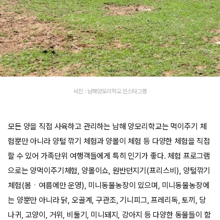
사진 : 남해양모리학교 인스타그램
모든 양을 직접 사육하고 관리하는 남해 양모리학교는 먹이주기 체
험뿐만 아니라 양털 깎기 체험과 양몰이 체험 등 다양한 체험을 직접
할 수 있어 가족단위 여행객들에게 특히 인기가 좋다. 체험 프로그램
으로는 양먹이주기체험, 양몰이쇼, 원반던지기(프리스비), 양털깎기
체험(봄ㆍ여름에만 운영), 미니동물농장이 있으며, 미니동물농장에
는 양뿐만 아니라 닭, 오골계, 구관조, 기니피그, 프레리독, 토끼, 당
나귀, 고양이, 거위, 비둘기, 미니돼지, 강아지 등 다양한 동물들이 함