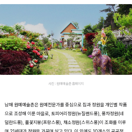
사진 : 원예예술촌 홈페이지
남해 원예예술촌은 원예전문가를 중심으로 집과 정원을 개인별 작품
으로 조성해 이룬 마을로, 토피어리정원(뉴질랜드풍), 풍차정원(네
덜란드풍), 풀꽃지붕(프랑스풍), 채소정원(스위스풍)이 조화를 이루
며 21세대가 정원을 가꾸며 살고 있다. 이 외에도 10개소의 공공정