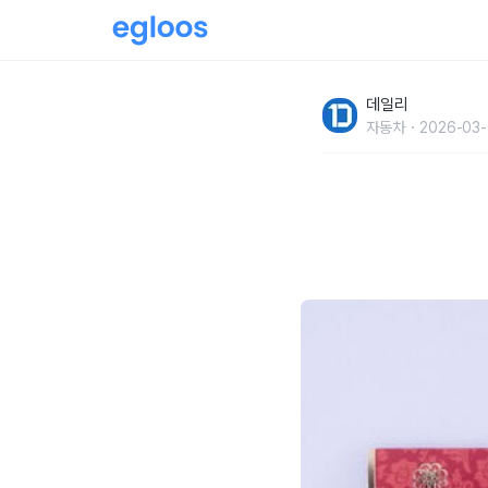
눈치 보지 말고 딱 정하자!관계별 '축의금 액수'
데일리
자동차
2026-03-