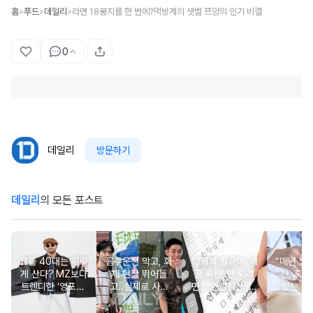
홈
푸드
데일리
라면 18봉지를 한 번에?먹방계의 샛별 쯔양의 인기 비결
>
>
>
0
데일리
방문하기
데일리
의 모든 포스트
요즘 40대는 이렇
음주운전 막고, 화
13월의 월급이 '세
“매년 받
게 산다? MZ보다
재 현장 뛰어들
금 폭탄' 안 되려
진, 혹시
트렌디한 ‘영포티’
고..실제로 사람
면? '연말정산' 핵
있는 건
분석
구한 연예인 10
심 꿀팁 A to Z
요?” 10