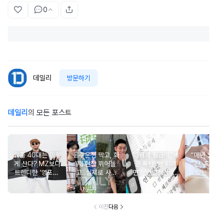
0
데일리
방문하기
데일리
의 모든 포스트
요즘 40대는 이렇
음주운전 막고, 화
13월의 월급이 '세
“매년 받
게 산다? MZ보다
재 현장 뛰어들
금 폭탄' 안 되려
진, 혹시
트렌디한 ‘영포티’
고..실제로 사람
면? '연말정산' 핵
있는 건
분석
구한 연예인 10
심 꿀팁 A to Z
요?” 10
이전
다음