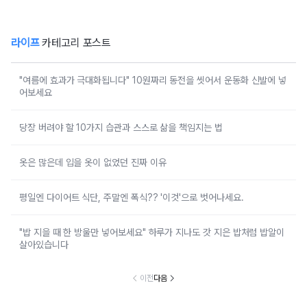
라이프
카테고리 포스트
"여름에 효과가 극대화됩니다" 10원짜리 동전을 씻어서 운동화 신발에 넣
어보세요
당장 버려야 할 10가지 습관과 스스로 삶을 책임지는 법
옷은 많은데 입을 옷이 없었던 진짜 이유
평일엔 다이어트 식단, 주말엔 폭식?? '이것'으로 벗어나세요.
"밥 지을 때 한 방울만 넣어보세요" 하루가 지나도 갓 지은 밥처럼 밥알이
살아있습니다
이전
다음