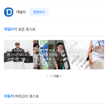
데일리
방문하기
데일리
의 모든 포스트
요즘 40대는 이렇
음주운전 막고, 화
13월의 월급이 '세
“매년 받
게 산다? MZ보다
재 현장 뛰어들
금 폭탄' 안 되려
진, 혹시
트렌디한 ‘영포티’
고..실제로 사람
면? '연말정산' 핵
있는 건
분석
구한 연예인 10
심 꿀팁 A to Z
요?” 10
이전
다음
자동차
카테고리 포스트