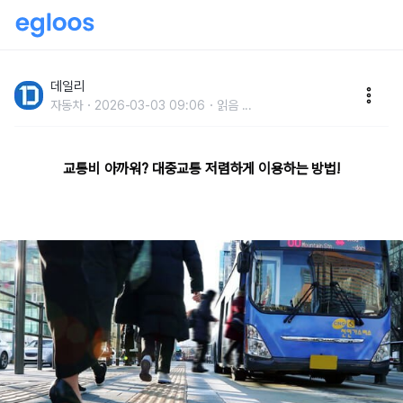
부담되게 오른 버스&지하철 교통비 '확' 줄이는 방법은
없을까?
데일리
자동차
2026-03-03 09:06
읽음
...
교통비 아까워? 대중교통 저렴하게 이용하는 방법!