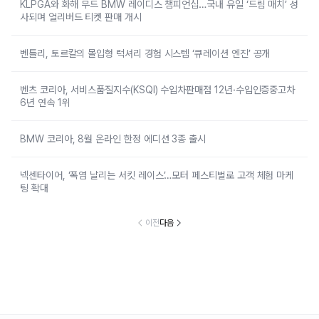
KLPGA와 화해 무드 BMW 레이디스 챔피언십…국내 유일 ‘드림 매치’ 성
사되며 얼리버드 티켓 판매 개시
벤틀리, 토르칼의 몰입형 럭셔리 경험 시스템 ‘큐레이션 엔진’ 공개
벤츠 코리아, 서비스품질지수(KSQI) 수입차판매점 12년·수입인증중고차
6년 연속 1위
BMW 코리아, 8월 온라인 한정 에디션 3종 출시
넥센타이어, ‘폭염 날리는 서킷 레이스’…모터 페스티벌로 고객 체험 마케
팅 확대
이전
다음