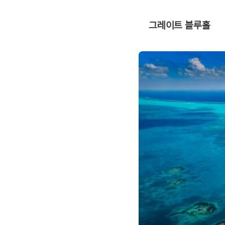
그레이트 블루홀