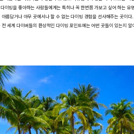
버다이빙을 좋아하는 사람들에게는 특히나 꼭 한번쯤 가보고 싶어 하는 유
이 아름답거나 아무 곳에서나 할 수 없는 다이빙 경험을 선사해주는 곳이다
는 전 세계 다이버들의 환상적인 다이빙 포인트에는 어떤 곳들이 있는지 알