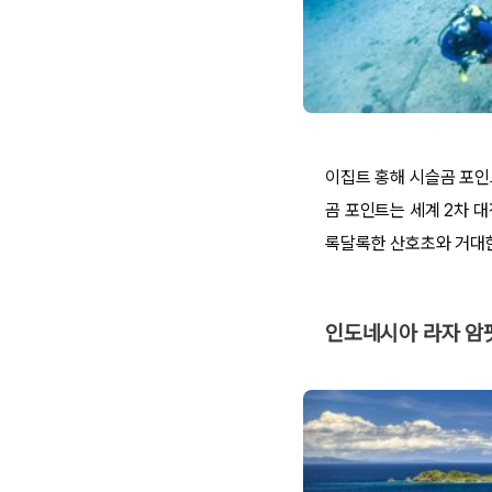
이집트 홍해 시슬곰 포인
곰 포인트는 세계 2차 
록달록한 산호초와 거대한
인도네시아 라자 암