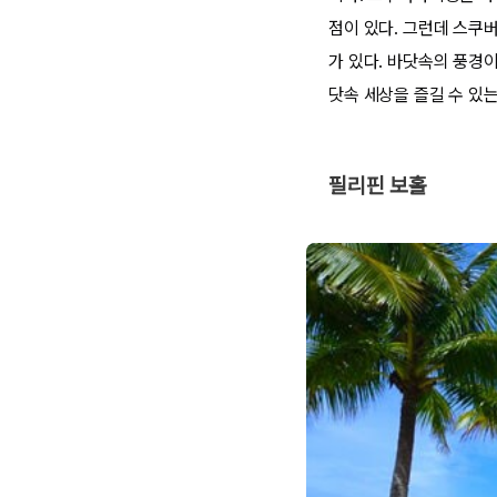
점이 있다. 그런데 스쿠
가 있다. 바닷속의 풍경
닷속 세상을 즐길 수 있
필리핀 보홀