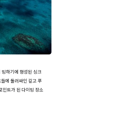
의 빙하기에 형성된 싱크
초들에 둘러싸인 깊고 푸
 포인트가 된 다이빙 장소