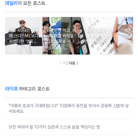
데일리
의 모든 포스트
요즘 40대는 이렇
음주운전 막고, 화
13월의 월급이 '세
“매년 받
게 산다? MZ보다
재 현장 뛰어들
금 폭탄' 안 되려
진, 혹시
트렌디한 ‘영포티’
고..실제로 사람
면? '연말정산' 핵
있는 건
분석
구한 연예인 10
심 꿀팁 A to Z
요?” 10
이전
다음
라이프
카테고리 포스트
"여름에 효과가 극대화됩니다" 10원짜리 동전을 씻어서 운동화 신발에 넣
어보세요
당장 버려야 할 10가지 습관과 스스로 삶을 책임지는 법