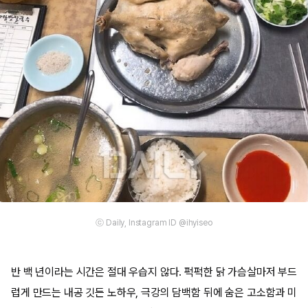
ⓒ Daily, Instagram ID @ihyiseo
반 백 년이라는 시간은 절대 우습지 않다. 퍽퍽한 닭 가슴살마저 부드
럽게 만드는 내공 깃든 노하우, 극강의 담백함 뒤에 숨은 고소함과 미