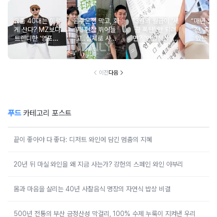
요즘 40대는 이렇
음주운전 막고, 화
13월의 월급이 '세
“매년 받
게 산다? MZ보다
재 현장 뛰어들
금 폭탄' 안 되려
진, 혹시
트렌디한 ‘영포티’
고..실제로 사람
면? '연말정산' 핵
있는 건
분석
구한 연예인 10
심 꿀팁 A to Z
요?” 10
이전
다음
푸드
카테고리 포스트
끝이 좋아야 다 좋다: 디저트 와인에 담긴 멈춤의 지혜
20년 뒤 마실 와인을 왜 지금 사는가? 강헌의 스페인 와인 야부리
몸과 마음을 살리는 40년 사찰음식 명장의 자연식 밥상 비결
500년 전통의 부산 금정산성 막걸리, 100% 수제 누룩이 지켜낸 우리