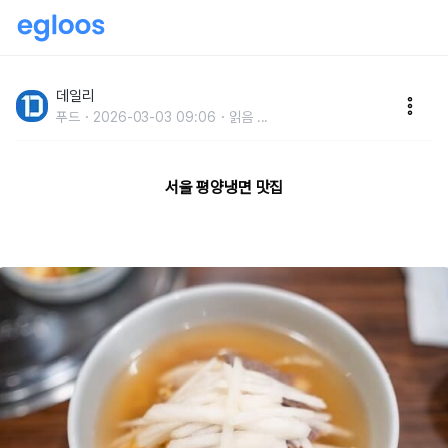
평냉 마니아들 '인정',서울 평양냉면 맛집 추천
데일리
푸드
2026-03-03 09:06
읽음
...
서울 평양냉면 맛집