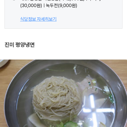
(30,000원)ㅣ녹두전(9,000원)
식당정보 자세히보기
진미 평양냉면