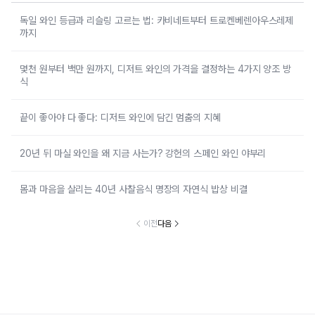
독일 와인 등급과 리슬링 고르는 법: 카비네트부터 트로켄베렌아우스레제
까지
몇천 원부터 백만 원까지, 디저트 와인의 가격을 결정하는 4가지 양조 방
식
끝이 좋아야 다 좋다: 디저트 와인에 담긴 멈춤의 지혜
20년 뒤 마실 와인을 왜 지금 사는가? 강헌의 스페인 와인 야부리
몸과 마음을 살리는 40년 사찰음식 명장의 자연식 밥상 비결
이전
다음