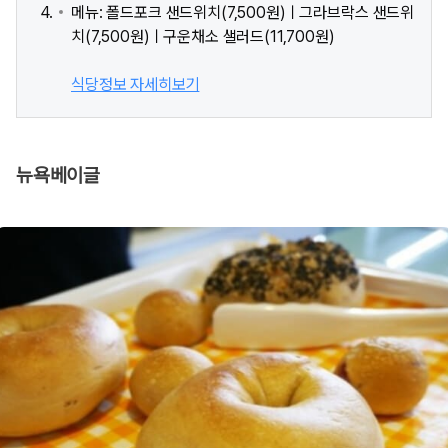
메뉴: 폴드포크 샌드위치(7,500원)ㅣ그라브락스 샌드위
치(7,500원)ㅣ구운채소 샐러드(11,700원)
식당정보 자세히보기
뉴욕베이글