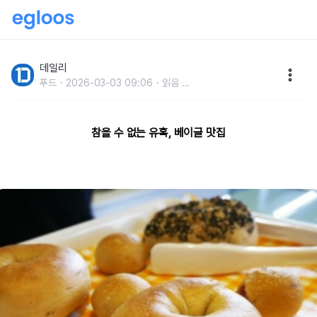
늦으면 품절! 쫀득하고 촉촉한 베이글 맛집 추천
데일리
푸드
2026-03-03 09:06
읽음
...
참을 수 없는 유혹, 베이글 맛집