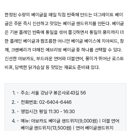
한정된 수량의 베이글을 매일 직접 반죽해 만드는 더그레이트 베이
글은 주문 즉시 신선하고 맛있는 베이글 샌드위치를 만든다. 베이글
은 기본 플레인 반죽에 통밀을 섞어 쫄깃하면서 통밀의 풍미까지 더
한 플레인 베이글과 짭조름한 어니언 베이글 베이스에 치아씨드, 참
깨, 크랜베리가 더해진 에브리띵 베이글 중 하나를 선택할 수 있다.
신선한 아보카도, 부드러운 연어와 더블연어, 풍미가 뛰어난 로스트
비프, 담백한 닭가슴살 등 맛있는 재료도 준비돼 있다.
주소: 서울 강남구 봉은사로43길 56
전화번호: 02-6404-6446
영업시간: 평일 11:30 - 16:30
메뉴: 아보카도 베이글 샌드위치(9,000원)ㅣ더블 연어
베이글 샌드위치(13,500원)ㅣ연어 베이글샌드위치