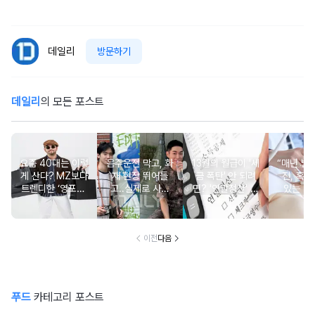
데일리
방문하기
데일리
의 모든 포스트
요즘 40대는 이렇
음주운전 막고, 화
13월의 월급이 '세
“매년 받
게 산다? MZ보다
재 현장 뛰어들
금 폭탄' 안 되려
진, 혹시
트렌디한 ‘영포티’
고..실제로 사람
면? '연말정산' 핵
있는 건
분석
구한 연예인 10
심 꿀팁 A to Z
요?” 10
이전
다음
푸드
카테고리 포스트