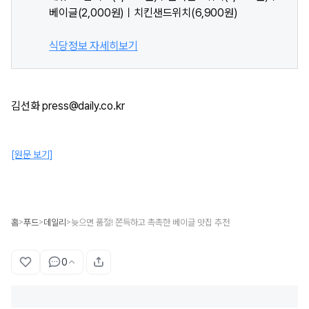
베이글(2,000원)ㅣ치킨샌드위치(6,900원)
식당정보 자세히보기
김선화 press@daily.co.kr
[원문 보기]
홈
푸드
데일리
늦으면 품절! 쫀득하고 촉촉한 베이글 맛집 추천
>
>
>
0