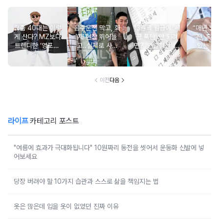
요즘 40대는 이렇
음주운전 막고, 화
13월의 월급이 '세
“매년 받
게 산다? MZ보다
재 현장 뛰어들
금 폭탄' 안 되려
진, 혹시
트렌디한 ‘영포티’
고..실제로 사람
면? '연말정산' 핵
있는 건
분석
구한 연예인 10
심 꿀팁 A to Z
요?” 10
이전
다음
라이프
카테고리 포스트
"여름에 효과가 극대화됩니다" 10원짜리 동전을 씻어서 운동화 신발에 넣
어보세요
당장 버려야 할 10가지 습관과 스스로 삶을 책임지는 법
옷은 많은데 입을 옷이 없었던 진짜 이유