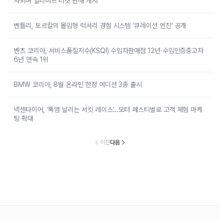
사되며 얼리버드 티켓 판매 개시
벤틀리, 토르칼의 몰입형 럭셔리 경험 시스템 ‘큐레이션 엔진’ 공개
벤츠 코리아, 서비스품질지수(KSQI) 수입차판매점 12년·수입인증중고차
6년 연속 1위
BMW 코리아, 8월 온라인 한정 에디션 3종 출시
넥센타이어, ‘폭염 날리는 서킷 레이스’…모터 페스티벌로 고객 체험 마케
팅 확대
이전
다음