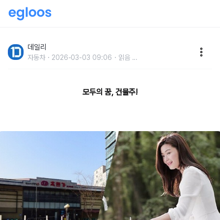
연예인들이 몇 십억짜리 건물을 턱턱 살 수 있는 이유
데일리
자동차
2026-03-03 09:06
읽음
...
모두의 꿈, 건물주!