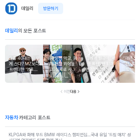
데일리
방문하기
데일리
의 모든 포스트
요즘 40대는 이렇
음주운전 막고, 화
13월의 월급이 '세
“매년 받
게 산다? MZ보다
재 현장 뛰어들
금 폭탄' 안 되려
진, 혹시
트렌디한 ‘영포티’
고..실제로 사람
면? '연말정산' 핵
있는 건
분석
구한 연예인 10
심 꿀팁 A to Z
요?” 10
이전
다음
자동차
카테고리 포스트
KLPGA와 화해 무드 BMW 레이디스 챔피언십…국내 유일 ‘드림 매치’ 성