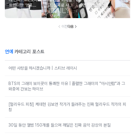
트렌디한 ‘영포티’
고..실제로 사람
면? '연말정산' 핵
있는 건
분석
구한 연예인 10
심 꿀팁 A to Z
요?” 10
이전
다음
연예
카테고리 포스트
어떤 사랑을 하시겠습니까 | 스티브 레이시
BTS의 그래미 보이콧이 통쾌한 이유 | 졸렬한 그래미의 "아시안팝"과 그
와중에 간보는 하이브
[헐리우드 피칭] 케데헌 김보연 작가가 들려주는 진짜 헐리우드 작가의 피
칭
30일 동안 앨범 150개를 들으며 깨달은 진짜 음악 감상의 본질