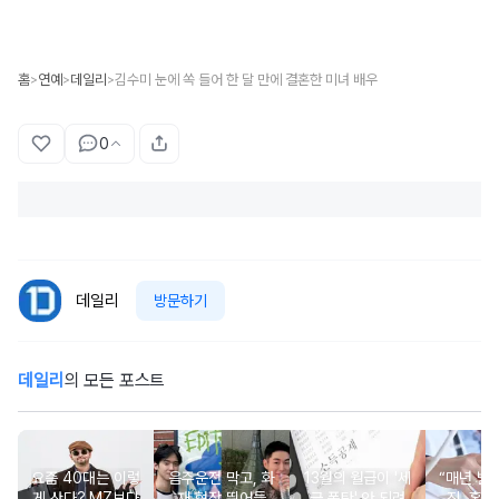
홈
연예
데일리
김수미 눈에 쏙 들어 한 달 만에 결혼한 미녀 배우
>
>
>
0
데일리
방문하기
데일리
의 모든 포스트
요즘 40대는 이렇
음주운전 막고, 화
13월의 월급이 '세
“매년 받
게 산다? MZ보다
재 현장 뛰어들
금 폭탄' 안 되려
진, 혹시